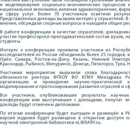
Тематика выступлений была посвящена проблемам анализ
и моделирования социально-экономических процессов и
национальной экономики, включая здравоохранение, фарм
и сферу услуг. Более 70 участников осветили резуль
Представленные доклады вызвали интерес у слушателей. В 
мнение, обсуждали спорные вопросы и находили общие ре
В работе конференции в качестве слушателей, докладчи
участие профессорско-преподавательский состав вузов, н
студенты.
Интерес к конференции проявили участники из Республи
исследователей из России объединила более 25 городов, в 
Орёл, Самара, Ростов-на-Дону, Казань, Нижний Новгоро
Краснодар, Рыбинск, Мичуринск, Донецк, Пятигорск, Тула, 
Участники мероприятия выразили слова благодарно
обязанности ректора ФГБОУ ВО КГМУ Минздрава Ро
организацию и проведение научно-практической 
моделирования и прогнозирования развития отраслей и с
Все участники, опубликовавшие результаты научны
конференции или выступившие с докладами, получат э
доклады будут отмечены дипломами.
По итогам конференции будет выпущен и размещён в РИ
версия издания будет размещена в открытом доступе н
научной электронной библиотеки eLIBRARY.ru.