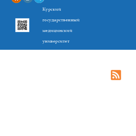
Курский
государственный
медицинский
университет
305041. К.Маркса,3, г. Курск. Тел. +7(4712) 588-137. Факс
+7(4712) 588-137. E-mail: kurskmed@mail.ru