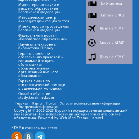
Библиотека
Министерство науки и
высшего образования
Российской Федерации
Library (ENG)
Методический центр
аккредитации специалистов
Министерство просвещения
Визит в КГМУ
Российской Федерации
Федеральный портал
«Российское образование»
Спорт в КГМУ
Научная электронная
библиотека Elibrary
Горячая линия по
Досуг в КГМУ
обеспечению правовой и
социальной защиты
обучающихся
образовательных
организаций высшего
образования
Горячая линия по
психологической помощи
студенческой молодежи
Онлайн обучение
study.kurskmed.com
Главная
Карты
Поиск
Условия использования информации
Экстренная информация
Copyright © 2002-2025 Курский государственный медицинский
университет При использовании материалов сайта, ссылка
обязательна. Powered by Web Med Team©, Laravel
КГМУ в социальных сетях