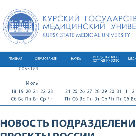
МЕЖДУНАРОДНОЕ
ГЛАВНАЯ
ОБРАЗОВАНИЕ
НАУКА
МЕД
СОТРУДНИЧЕСТВО
СОБЫТИЯ
Июль
18
19
20
21
22
23
24
25
26
27
28
29
30
31
1
2
Сб
Вс
Пн
Вт
Ср
Чт
Пт
Сб
Вс
Пн
Вт
Ср
Чт
Пт
Сб
Вс
НОВОСТЬ ПОДРАЗДЕЛЕНИ