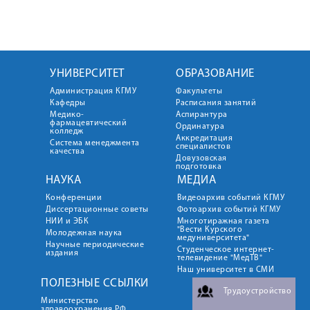
УНИВЕРСИТЕТ
ОБРАЗОВАНИЕ
Администрация КГМУ
Факультеты
Кафедры
Расписания занятий
Медико-
Аспирантура
фармацевтический
Ординатура
колледж
Аккредитация
Система менеджмента
специалистов
качества
Довузовская
подготовка
НАУКА
МЕДИА
Конференции
Видеоархив событий КГМУ
Диссертационные советы
Фотоархив событий КГМУ
НИИ и ЭБК
Многотиражная газета
"Вести Курского
Молодежная наука
медуниверситета"
Научные периодические
Студенческое интернет-
издания
телевидение "МедТВ"
Наш университет в СМИ
ПОЛЕЗНЫЕ ССЫЛКИ
Трудоустройство
Министерство
здравоохранения РФ