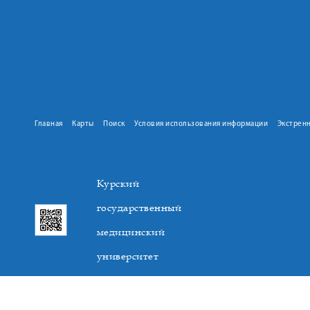
Главная
Карты
Поиск
Условия использования информации
Экстрен
Курский
государственный
медицинский
университет