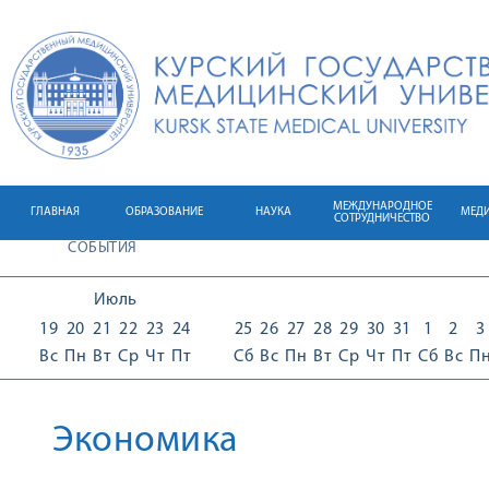
МЕЖДУНАРОДНОЕ
ГЛАВНАЯ
ОБРАЗОВАНИЕ
НАУКА
МЕД
СОТРУДНИЧЕСТВО
СОБЫТИЯ
Июль
19
20
21
22
23
24
25
26
27
28
29
30
31
1
2
3
Вс
Пн
Вт
Ср
Чт
Пт
Сб
Вс
Пн
Вт
Ср
Чт
Пт
Сб
Вс
П
Экономика