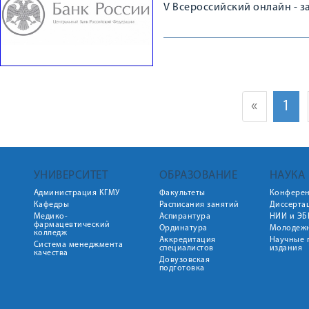
V Всероссийский онлайн - 
«
1
УНИВЕРСИТЕТ
ОБРАЗОВАНИЕ
НАУКА
Администрация КГМУ
Факультеты
Конфере
Кафедры
Расписания занятий
Диссерта
Медико-
Аспирантура
НИИ и ЭБ
фармацевтический
Ординатура
Молодежн
колледж
Аккредитация
Научные 
Система менеджмента
специалистов
издания
качества
Довузовская
подготовка