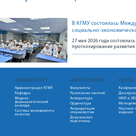
В КГМУ состоялась Межд
социально-экономическ
27 мая 2026 года состояла
прогнозирование развития
УНИВЕРСИТЕТ
ОБРАЗОВАНИЕ
НАУКА
Администрация КГМУ
Факультеты
Конфере
Кафедры
Расписания занятий
Диссерта
Медико-
Аспирантура
НИИ и ЭБ
фармацевтический
Ординатура
Молодежн
колледж
Аккредитация
Научные 
Система менеджмента
специалистов
издания
качества
Довузовская
подготовка