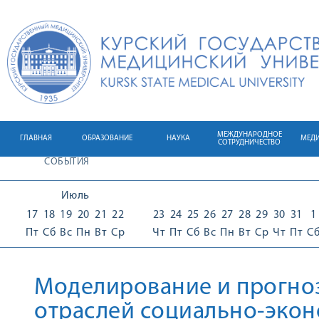
МЕЖДУНАРОДНОЕ
ГЛАВНАЯ
ОБРАЗОВАНИЕ
НАУКА
МЕД
СОТРУДНИЧЕСТВО
СОБЫТИЯ
Июль
17
18
19
20
21
22
23
24
25
26
27
28
29
30
31
1
Пт
Сб
Вс
Пн
Вт
Ср
Чт
Пт
Сб
Вс
Пн
Вт
Ср
Чт
Пт
С
Моделирование и прогно
отраслей социально-эко