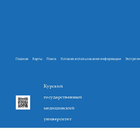
Главная
Карты
Поиск
Условия использования информации
Экстрен
Курский
государственный
медицинский
университет