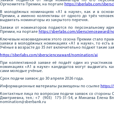
Заявки подаются от лица номинатора по его персона
Оргкомитета Премии, на портале
https://sberlabs.com/sber
В молодёжных номинациях «А1 в науке», как и в основ
Премии, а именно коллективы от одного до трёх человек
выдвигать номинаторы из закрытого перечня.
Заявки от номинаторов подаются по персональному иде
Премии, на портале
https://sberlabs.com/sberscienceaward/n
Ключевым нововведением этого сезона Премии стало прав
заявки в молодёжных номинациях «А1 в науке», то есть 
Учёные в возрасте до 35 лет включительно подают такие за
https://sberlabs.com/sberscienceaward/nomination/ai
При коллективной заявке её подаёт один из участников
номинациях «А1 в науке» кандидатов могут выдвигать ка
сами молодые учёные.
Срок подачи заявок: до 30 апреля 2026 года.
Информационные материалы размещены по ссылке
https:/
Контактные лица по вопросам подачи заявок со стороны 
Дмитриевна, тел.: +7 (903) 175-31-54, и Минаева Елена Влад
nomination@sberbank.ru