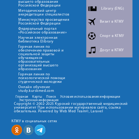
высшего образования
Российской Федерации
Library (ENG)
Методический центр
аккредитации специалистов
Министерство просвещения
Визит в КГМУ
Российской Федерации
Федеральный портал
«Российское образование»
Спорт в КГМУ
Научная электронная
библиотека Elibrary
Горячая линия по
Досуг в КГМУ
обеспечению правовой и
социальной защиты
обучающихся
образовательных
организаций высшего
образования
Горячая линия по
психологической помощи
студенческой молодежи
Онлайн обучение
study.kurskmed.com
Главная
Карты
Поиск
Условия использования информации
Экстренная информация
Copyright © 2002-2025 Курский государственный медицинский
университет При использовании материалов сайта, ссылка
обязательна. Powered by Web Med Team©, Laravel
КГМУ в социальных сетях