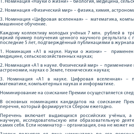
1. Номинация «Науки о жизни» – биология, медицина, сель
2. Номинация «Физический мир» – физика, химия, астрономи
3. Номинация «Цифровая вселенная» – математика, компь
машинное обучение.
Каждому коллективу молодых учёных 7 млн. рублей в тр
яркий пример получения ценного научного результата с 
последние 5 лет, подтверждённый публикациями в журналах
1. Номинация «А1 в науке. Науки о жизни» – применени
медицине, сельскохозяйственных науках;
2. Номинация «А1 в науке. Физический мир» – применение 
астрономии, науках о Земле, технических науках;
3. Номинация «А1 в науке. Цифровая вселенная» – п
математике, компьютерных науках и информатике.
Номинирование на соискание Премии осуществляется сле
В основных номинациях кандидатов на соискание Пре
перечня, который формируется Сбером ежегодно.
Перечень включает выдающихся российских учёных, а
научную, исследовательскую или образовательную деят
самих себя. Если номинатор – организация, она не может 