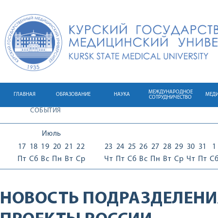
МЕЖДУНАРОДНОЕ
ГЛАВНАЯ
ОБРАЗОВАНИЕ
НАУКА
МЕД
СОТРУДНИЧЕСТВО
СОБЫТИЯ
Июль
17
18
19
20
21
22
23
24
25
26
27
28
29
30
31
1
Пт
Сб
Вс
Пн
Вт
Ср
Чт
Пт
Сб
Вс
Пн
Вт
Ср
Чт
Пт
С
НОВОСТЬ ПОДРАЗДЕЛЕНИ