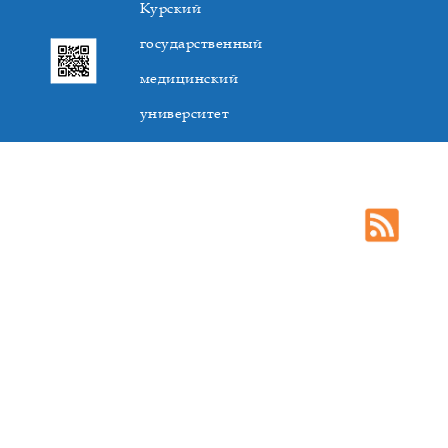
Курский
государственный
медицинский
университет
305041. К.Маркса,3, г. Курск. Тел. +7(4712) 588-137. Факс
+7(4712) 588-137. E-mail: kurskmed@mail.ru