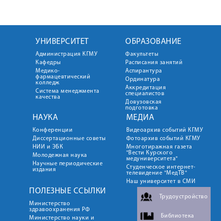
УНИВЕРСИТЕТ
ОБРАЗОВАНИЕ
Администрация КГМУ
Факультеты
Кафедры
Расписания занятий
Медико-
Аспирантура
фармацевтический
Ординатура
колледж
Аккредитация
Система менеджмента
специалистов
качества
Довузовская
подготовка
НАУКА
МЕДИА
Конференции
Видеоархив событий КГМУ
Диссертационные советы
Фотоархив событий КГМУ
НИИ и ЭБК
Многотиражная газета
"Вести Курского
Молодежная наука
медуниверситета"
Научные периодические
Студенческое интернет-
издания
телевидение "МедТВ"
Наш университет в СМИ
ПОЛЕЗНЫЕ ССЫЛКИ
Трудоустройство
Министерство
здравоохранения РФ
Библиотека
Министерство науки и