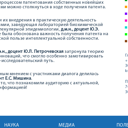
 процессом патентования собственных новейших
рыми можно столкнуться в ходе получения патента.
 их внедрения в практическую деятельность
имии, заведующая лабораторией биохимической
олекулярной эпидемиологии,
д.м.н., доцент Ю.Э.
е была обоснована важность получения патента на
ской пользе интеллектуальной собственности.
э.н., доцент Ю.Л. Петрочевская
затронула теорию
Г
инноваций, что смогло особенно замотивировать
-исследовательский путь.
+
3
k
ным мнением с участниками диалога делилась
ент Е.С. Мишина
.
П
то, что познакомили аудиторию с актуальной,
7
информацией!
3
НАУКА
МЕДИА
ПОЛ