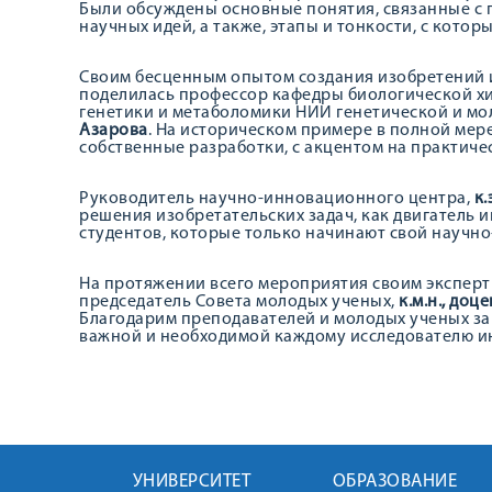
Были обсуждены основные понятия, связанные с
научных идей, а также, этапы и тонкости, с кото
Своим бесценным опытом создания изобретений и
поделилась профессор кафедры биологической х
генетики и метаболомики НИИ генетической и м
Азарова
. На историческом примере в полной мер
собственные разработки, с акцентом на практиче
Руководитель научно-инновационного центра,
к.
решения изобретательских задач, как двигатель 
студентов, которые только начинают свой научно
На протяжении всего мероприятия своим эксперт
председатель Совета молодых ученых,
к.м.н., доц
Благодарим преподавателей и молодых ученых за 
важной и необходимой каждому исследователю 
УНИВЕРСИТЕТ
ОБРАЗОВАНИЕ