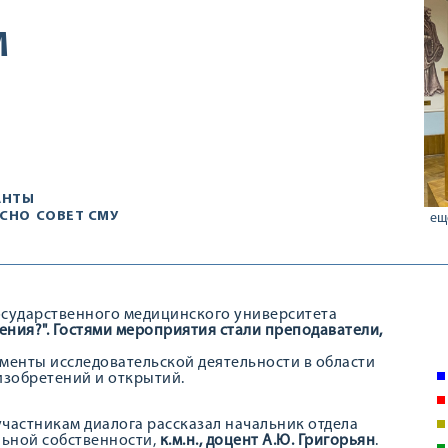
М
АНТЫ
 СНО
СОВЕТ СМУ
ещ
осударственного медицинского университета
ения?". Гостями мероприятия стали преподаватели,
енты исследовательской деятельности в области
изобретений и открытий.
астникам диалога рассказал начальник отдела
льной собственности,
к.м.н., доцент А.Ю. Григорьян
.