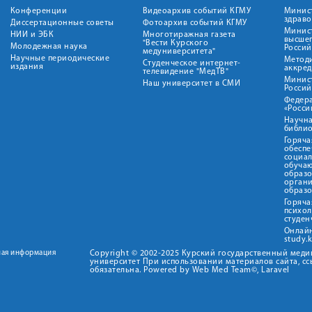
Конференции
Видеоархив событий КГМУ
Минис
здрав
Диссертационные советы
Фотоархив событий КГМУ
Минист
НИИ и ЭБК
Многотиражная газета
высше
"Вести Курского
Молодежная наука
Росси
медуниверситета"
Научные периодические
Метод
Студенческое интернет-
издания
аккред
телевидение "МедТВ"
Минис
Наш университет в СМИ
Росси
Федер
«Росси
Научна
библио
Горяча
обеспе
социа
обуча
образ
орган
образ
Горяча
психо
студен
Онлай
study.
ная информация
Copyright © 2002-2025 Курский государственный мед
университет При использовании материалов сайта, сс
обязательна. Powered by Web Med Team©, Laravel