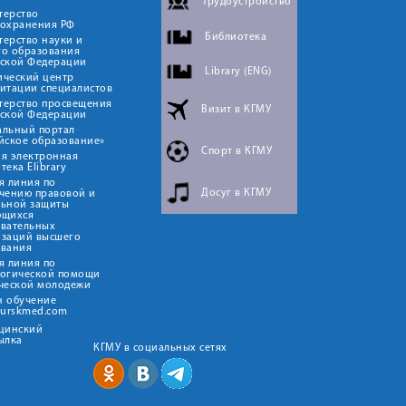
Трудоустройство
терство
оохранения РФ
Библиотека
ерство науки и
го образования
йской Федерации
Library (ENG)
ический центр
итации специалистов
терство просвещения
Визит в КГМУ
йской Федерации
альный портал
йское образование»
Спорт в КГМУ
я электронная
тека Elibrary
я линия по
Досуг в КГМУ
чению правовой и
льной защиты
ющихся
овательных
изаций высшего
ования
я линия по
логической помощи
ческой молодежи
н обучение
kurskmed.com
ицинский
ылка
КГМУ в социальных сетях