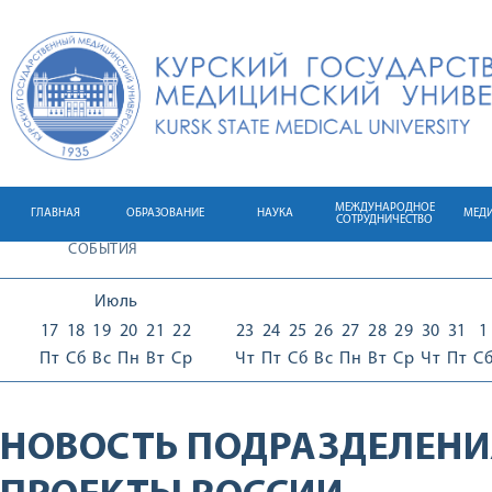
МЕЖДУНАРОДНОЕ
ГЛАВНАЯ
ОБРАЗОВАНИЕ
НАУКА
МЕД
СОТРУДНИЧЕСТВО
СОБЫТИЯ
Июль
17
18
19
20
21
22
23
24
25
26
27
28
29
30
31
1
Пт
Сб
Вс
Пн
Вт
Ср
Чт
Пт
Сб
Вс
Пн
Вт
Ср
Чт
Пт
С
НОВОСТЬ ПОДРАЗДЕЛЕНИ