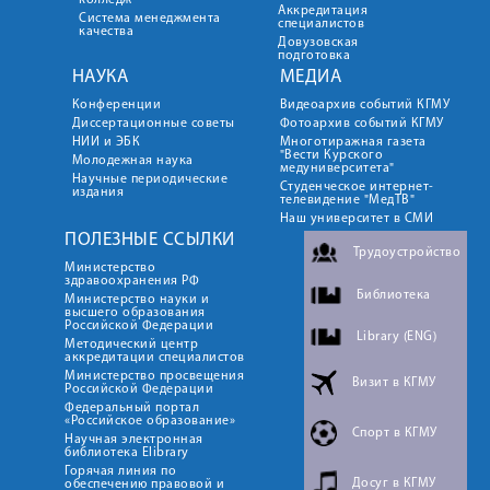
колледж
Аккредитация
Система менеджмента
специалистов
качества
Довузовская
подготовка
НАУКА
МЕДИА
Конференции
Видеоархив событий КГМУ
Диссертационные советы
Фотоархив событий КГМУ
НИИ и ЭБК
Многотиражная газета
"Вести Курского
Молодежная наука
медуниверситета"
Научные периодические
Студенческое интернет-
издания
телевидение "МедТВ"
Наш университет в СМИ
ПОЛЕЗНЫЕ ССЫЛКИ
Трудоустройство
Министерство
здравоохранения РФ
Библиотека
Министерство науки и
высшего образования
Российской Федерации
Library (ENG)
Методический центр
аккредитации специалистов
Министерство просвещения
Визит в КГМУ
Российской Федерации
Федеральный портал
«Российское образование»
Спорт в КГМУ
Научная электронная
библиотека Elibrary
Горячая линия по
Досуг в КГМУ
обеспечению правовой и