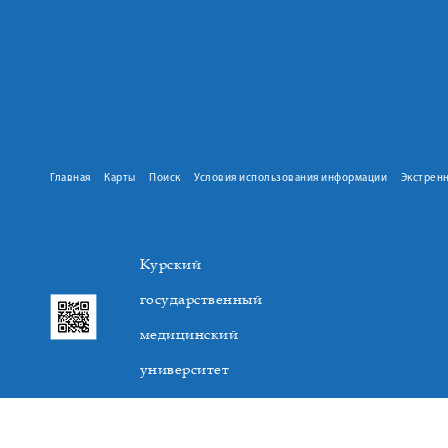
Главная
Карты
Поиск
Условия использования информации
Экстрен
Курский
государственный
медицинский
университет