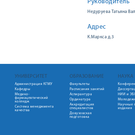
Руководитель
Недуруева Татьяна Ва
Адрес
К.Маркса д.3
УНИВЕРСИТЕТ
ОБРАЗОВАНИЕ
НАУКА
Администрация КГМУ
Факультеты
Конфере
Кафедры
Расписания занятий
Диссерта
Медико-
Аспирантура
НИИ и ЭБ
фармацевтический
Ординатура
Молодежн
колледж
Аккредитация
Научные 
Система менеджмента
специалистов
издания
качества
Довузовская
подготовка