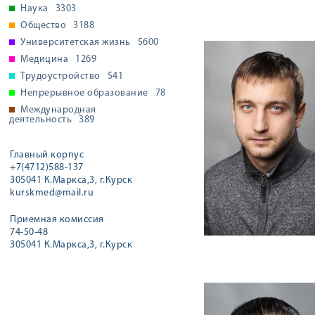
Наука
3303
Общество
3188
Университетская жизнь
5600
Медицина
1269
Трудоустройство
541
Непрерывное образование
78
Международная
деятельность
389
Главный корпус
+7(4712)588-137
305041 К.Маркса,3, г.Курск
kurskmed@mail.ru
Приемная комиссия
74-50-48
305041 К.Маркса,3, г.Курск