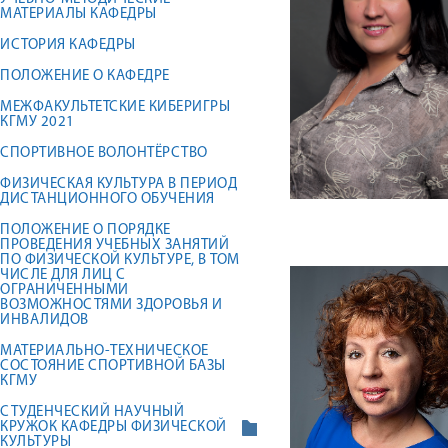
МАТЕРИАЛЫ КАФЕДРЫ
ИСТОРИЯ КАФЕДРЫ
ПОЛОЖЕНИЕ О КАФЕДРЕ
МЕЖФАКУЛЬТЕТСКИЕ КИБЕРИГРЫ
КГМУ 2021
СПОРТИВНОЕ ВОЛОНТЁРСТВО
ФИЗИЧЕСКАЯ КУЛЬТУРА В ПЕРИОД
ДИСТАНЦИОННОГО ОБУЧЕНИЯ
ПОЛОЖЕНИЕ О ПОРЯДКЕ
ПРОВЕДЕНИЯ УЧЕБНЫХ ЗАНЯТИЙ
ПО ФИЗИЧЕСКОЙ КУЛЬТУРЕ, В ТОМ
ЧИСЛЕ ДЛЯ ЛИЦ С
ОГРАНИЧЕННЫМИ
ВОЗМОЖНОСТЯМИ ЗДОРОВЬЯ И
ИНВАЛИДОВ
МАТЕРИАЛЬНО-ТЕХНИЧЕСКОЕ
СОСТОЯНИЕ СПОРТИВНОЙ БАЗЫ
КГМУ
СТУДЕНЧЕСКИЙ НАУЧНЫЙ
КРУЖОК КАФЕДРЫ ФИЗИЧЕСКОЙ
КУЛЬТУРЫ