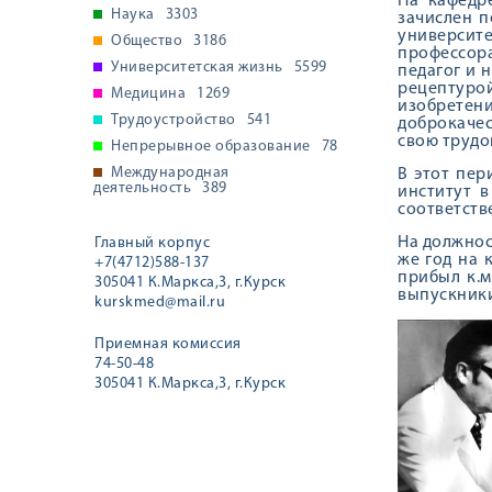
На кафедр
Наука
3303
зачислен п
университ
Общество
3186
профессор
Университетская жизнь
5599
педагог и 
рецептуро
Медицина
1269
изобрете
Трудоустройство
541
доброкачес
свою трудо
Непрерывное образование
78
Международная
В этот пер
деятельность
389
институт в
соответ­ст
На должност
Главный корпус
же год на к
+7(4712)588-137
прибыл к.м
305041 К.Маркса,3, г.Курск
выпускники 
kurskmed@mail.ru
Приемная комиссия
74-50-48
305041 К.Маркса,3, г.Курск