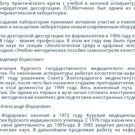
боту практического врача с учебой в заочной аспирант
андидатскую диссертацию. П.П.Митченко был одним из
ледовательской лаборатории.
оздания лаборатории принимал активное участие в комп
нию и насыщению лаборатории новым современным оборуд
ты докторской диссертации по фармакологии в 1996 году 
98 году - звание профессора. В этом же году ему было п
х наук по секции «Экологическая среда и здоровье чело
здано «Учебно-методичес­кое пособие самоконтроля качест
ладимир Борисович
нчания Курского государственного медицинского ин
ии. По окончании аспирантуры работал ассистентом кафе
991 году решением Совета Волгоградского мединститу
х наук, после чего был назначен старшим преподавателем 
 в этой должности до 1999 года. Весь жизненный путь
ии. Он одним из первых в вузе начал готовить иностранны
 методический комплекс для подготовки иностранных студ
 Александр Федорович
 Федорович окончил в 1972 году Курский медицински
ии Курского медицинского училища. С 1976 года назначен 
свою деятельность до 1995года. В 1985 защитил диссер
ических наук. В дальнейшем продолжил работу на каф