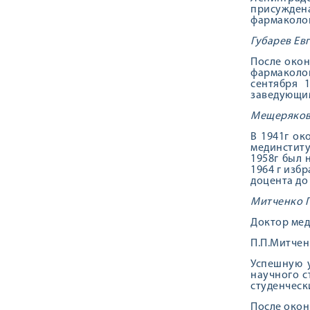
присужден
фармаколог
Губарев Ев
После окон
фармаколог
сентября 
заведующим
Мещеряков
В 1941г ок
мединститу
1958г был 
1964 г изб
доцента до 
Митченко 
Доктор мед
П.П.Митчен
Успешную у
научного с
студенческ
После окон