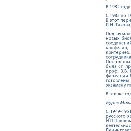
В 1982 год
С 1982 по 1
В этот пер
Л.И. Тихова
Под руково
новых биол
соединений
клофелин,
критериев
сотрудника
Постоянным
была ст. п
проф. В.В.
фармации М
готовлены 
экзамену п
В эти же го
Буряк Мих
С 1949-195
русского я
И.П.Павлов
деятельнос
Ленинградс