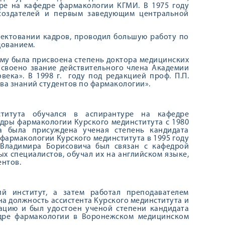
уре на кафедре фармакологии КГМИ. В 1975 году
 создателей и первым заведующим центральной
лектовании кадров, проводил большую работу по
ованием.
ему была присвоена степень доктора медицинских
рисвоено звание действительного члена Академии
века». В 1998 г. году под редакцией проф. П.П.
ва знаний студентов по фармакологии».
ститута обучался в аспирантуре на кафедре
дры фармакологии Курского мединститута с 1980
та была присуждена ученая степень кандидата
фармакологии Курского мединститута в 1995 году
 Владимира Борисовича был связан с кафедрой
х специалистов, обучал их на английском языке,
ентов.
й институт, а затем работал преподавателем
на должность ассистента Курского мединститута и
тацию и был удостоен ученой степени кандидата
едре фармакологии в Воронежском медицинском