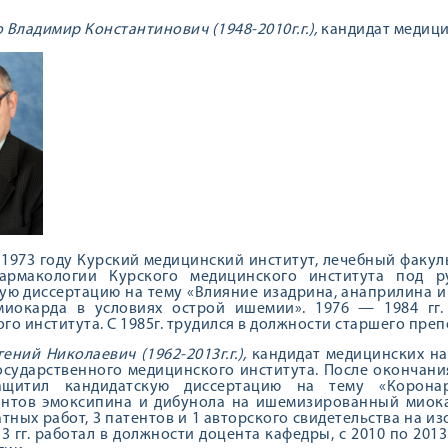
 Владимир Константинович (1948-2010г.г.),
кан­дидат медици
1973 году Курский медицинский институт, лечебный факуль
армакологии Курского меди­цинского института под ру
ую дис­сертацию на тему «Влияние изадрина, анаприлина и
миокарда в условиях острой ишемии». 1976 — 1984 гг
го института. С 1985г. трудился в должности старше­го пр
ний Николаевич (1962-2013г.г.),
кандидат меди­цинских на
осударственного медицинского института. После окончан
ащитил кан­дидатскую диссертацию на тему «Корона
нтов эмоксипина и дибунола на ишемизированный миокар
атных работ, 3 патентов и 1 автор­ского свидетельства на и
13 гг. работал в должности доцента кафедры, с 2010 по 20