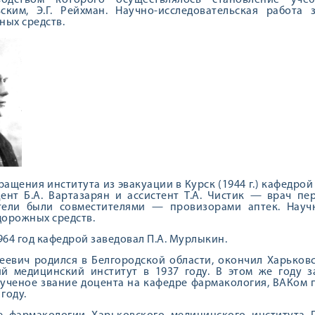
одством кото­рого осуществлялось становление учеб
ьским, Э.Г. Рейхман. Научно-исследова­тельская работ
ных средств.
ащения института из эвакуации в Курск (1944 г.) кафедрой 
ент Б.А. Вартазарян и ассистент Т.А. Чистик — врач пе
те­ли были совместителями — про­визорами аптек. Науч
орожных средств.
1964 год кафедрой заведовал П.А. Мурлыкин.
еевич родился в Белгородской области, окончил Харьковс
й медицинский институт в 1937 году. В этом же году з
ученое звание доцента на кафедре фармакология, ВАКом 
 году.