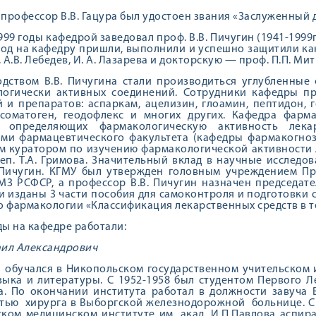
у профессор В.В. Гацура был удостоен звания «Заслуженный д
999 годы кафедрой заведовал проф. В.В. Пичугин (1941-1999
иод на кафедру пришли, выполнили и успешно защитили кан
, А.В. Лебедев, И. А. Лазарева и докторскую — проф. П.П. Ми
дством В.В. Пичугина стали производиться углубленные
огически активных соединений. Со­трудники кафедры пр
 и препаратов: аспаркам, ацелизин, глоамин, пептидон, г
 соматоген, геодофлекс и многих других. Кафедра фарм
, определяющих фар­макологическую активность лекар
ми фармацевтического фа­культета (кафедры фармакогноз
 куратором по изу­чению фармакологической активности 
реп. Т.А. Гримова. Значительный вклад в научные иссле­д
 Пичугин. КГМУ был утвержден головным учреждением Пр
З РСФСР, а профес­сор В.В. Пичугин назначен председател
и изданы 3 части пособия для са­моконтроля и подготовки 
о фармакологии «Классификация лекар­ственных средств в т
ды на кафедре работали:
аил Александрович
1 обучался в Никопольском государственном учительском 
зыка и литературы. С 1952-1958 был студентом Первого Л
а. По окончании института работал в должности завуча
тью хирурга в Выборгской железнодорожной больнице. С
ком медицинском институте им. акад. И.П.Павлова аспир