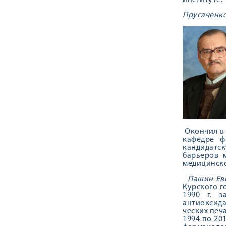
институте.
Прусаченко
Окончил в 
кафедре ф
кандидатск
барьеров 
медицинско
Пашин Евге
Курского г
1990 г. з
антиоксида
ческих печ
1994 по 20