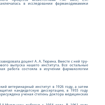
ного процесса ассистентами P.M. Басс, Е.К.
а заключалась в исследовании фармакодимамики
заведовала доцент А. А. Тюрина. Вместе с ней тру­
рвого выпуска нашего инсти­тута. Все остальные
ная работа состояла в изучении фармаколо­гии
кий ветеринарный институт в 1926 году, а затем
ащитил кандидатскую диссертацию, в 1955 году
присуждена ученая степень доктора медицинских