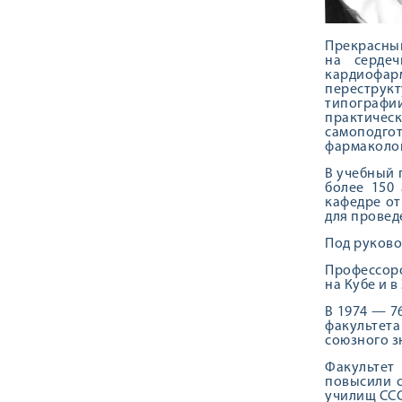
Прекрасный
на сердеч
кардиофа
переструк
типографи
практическ
самоподгот
фармакологи
В учебный 
более 150 
кафедре от
для провед
Под руково
Профессоро
на Кубе и 
В 1974 — 7
факультет
союзного з
Факультет 
повысили с
училищ ССС