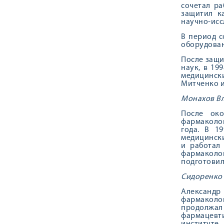
сочетал ра
защитил к
научно-исс
В период с
оборудова
После защи
наук, в 19
медицински
Митченко и
Монахов В
После око
фармаколог
года. В 1
медицински
и работал
фармаколог
подготовил
Сидоренко
Александр
фармаколог
продолжал 
фармацевт