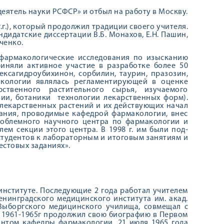
еятель на­уки РСФСР» и отбыл на работу в Москву.
г.г.), который продолжил традиции своего учителя.
дидатские диссертации В.Б. Монахов, Е.Н. Пашин,
тченко.
 фармакологи­ческие исследования по изысканию
иняли активное уча­стие в разработке более 50
ексагидроубихинон, сорбилин, таурин, празозин,
акологии являлась регламентирующей в оценке
ствен­ного растительного сырья, изучаемого
ии, бо­таники технологии лекарственных форм).
лекарственных растений и их действую­щих начал
ования, проводимые кафедрой фарма­кологии, внес
облемного научного центра по фарма­кологии и
ем секции этого центра. В 1998 г. им были под­
студентов к лабо­раторным и итоговым занятиям и
естовых заданиях».
институте. Последующие 2 года работал учителем
енинградского медицинского института им. акад.
 Выборгского медицинского училища, совмещал с
 1961-1965г продолжил свою биографию в Первом
антом кафедры фармакологии. 21 июля 1965 года