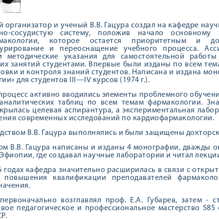
 организатор и уче­ный В.В. Гацура создал на кафед­ре на
­но-сосудистую систему, положив начало основному 
рмакологии, которое остается приоритетным и д
турирование и переоснащение учебного процесса. Асс
и мето­дические указания для самостоя­тельной работы
их занятий студентами. Впервые были изданы по всем тем
овки и конт­роля знаний студентов. Написана и издана мо
и» для студентов III—IV курсов (1974 г.).
процесс активно вводились элементы проблем­ного обучени
аналитических таблиц по всем темам фар­макологии. Зна
крылась целевая аспирантура, а экспе­риментальная лабо
ения современных исследований по кардиофармакологии.
дством В.В. Гацура выполнялись и были защищены докторски
м В.В. Гацура написаны и изданы 4 моногра­фии, дважды о
в Эфиопии, где создавал научные лабора­тории и читал лекц
6 годах кафедра зна­чительно расширилась в связи с от­кры
а повышения квалификации препо­давателей фармаколо
начения.
первоначально возглав­лял проф. Е.А. Губарев, затем - ст
вое педагоги­ческое и профессиональное мас­терство 585
Р.