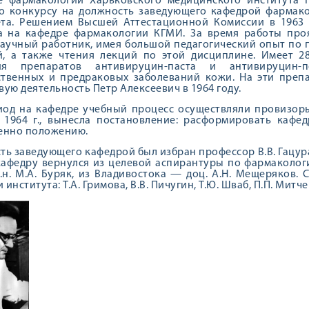
е фармакологии Харьковского медицинского института П
о конкурсу на должность заведующего кафедрой фармако
ета. Решением Высшей Аттестационной Комиссии в 1963 
а на кафедре фармакологии КГМИ. За время работы про
научный работник, имея большой педагогический опыт по
й, а также чтения лекций по этой дисциплине. Имеет 2
ния препаратов антивируцин-паста и антивируцин
твенных и предраковых заболеваний кожи. На эти препа
вую деятельность Петр Алексеевич в 1964 году.
иод на кафедре учеб­ный процесс осуществляли про­визор
 1964 г., вынесла постановление: расформировать кафед
венно положению.
ь заведующего ка­федрой был избран профессор В.В. Гацура,
афедру вернулся из целе­вой аспирантуры по фармаколо­гии 
.н. М.А. Буряк, из Владивосто­ка — доц. А.Н. Мещеряков.
института: Т.А. Гримова, В.В. Пичугин, Т.Ю. Шваб, П.П. Митче