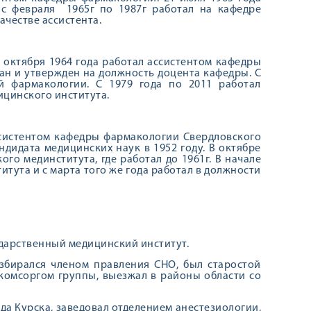
 с февраля 1965г по 1987г работал на кафедре
ачестве ассистента.
 октября 1964 года работал ассистентом кафедры
ан и утвержден на должность доцента кафедры. С
й фармакологии. С 1979 года по 2011 работал
цинского института.
ссистентом кафедры фармакологии Свердловского
дидата медицинских наук в 1952 году. В октябре
о мединститута, где работал до 1961г. В начале
итута и с марта того же года работал в должности
сударственный медицинский институт.
збирался членом правления СНО, был старостой
комсоргом группы, выезжал в районы области со
да Курска, заведовал отделением анестезиологии,