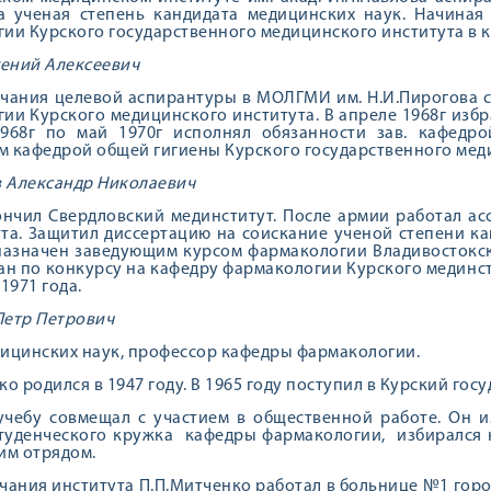
а ученая степень кандидата медицинских наук. Начиная
ии Курского государственного медицинского института в к
гений Алексеевич
чания целевой аспирантуры в МОЛГМИ им. Н.И.Пирогова с
ии Курского медицинского института. В апреле 1968г избр
1968г по май 1970г исполнял обязанности зав. кафедро
 кафедрой общей гигиены Курского государственного меди
 Александр Николаевич
ончил Свердловский мединститут. После армии работал а
та. Защитил диссертацию на соискание ученой степени кан
назначен заведующим курсом фармакологии Владивостокског
ран по конкурсу на кафедру фармакологии Курского мединст
1971 года.
Петр Петрович
ицинских наук, профессор кафедры фармакологии.
ко родился в 1947 году. В 1965 году поступил в Курский го
чебу совмещал с участием в общественной работе. Он и
туденческого кружка кафедры фармакологии, избирался 
им отрядом.
чания института П.П.Митченко работал в больнице №1 горо