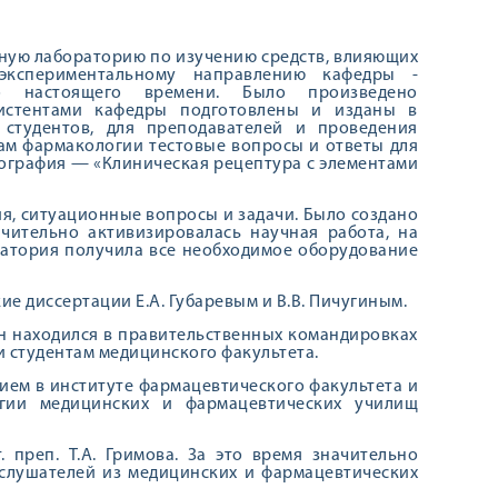
учную лабораторию по изуче­нию средств, влияющих
эксперименталь­ному направлению кафедры -
о настоящего времени. Было произведено
истентами кафедры подготов­лены и изданы в
 студентов, для пре­подавателей и проведения
ам фармаколо­гии тестовые вопросы и ответы для
нография — «Клиническая рецептура с элементами
я, ситуационные вопросы и задачи. Было со­здано
чительно активизировалась научная рабо­та, на
ратория получила все необходимое обо­рудование
е диссертации Е.А. Губаревым и В.В. Пичугиным.
н находился в правительственных команди­ровках
ии студентам медицинского факультета.
тием в институте фармацевти­ческого факультета и
гии меди­цинских и фармацевтических училищ
. преп. Т.А. Гримова. За это время значи­тельно
 слушателей из меди­цинских и фармацевтических