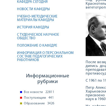
под руков
КАФЕДРА СЕГОДНЯ
Краснотел
вегетотроп
НОВОСТИ КАФЕДРЫ
УЧЕБНО-МЕТОДИЧЕСКИЕ
МАТЕРИАЛЫ КАФЕДРЫ
ИСТОРИЯ КАФЕДРЫ
СТУДЕНЧЕСКОЕ НАУЧНОЕ
ОБЩЕСТВО
ПОЛОЖЕНИЕ О КАФЕДРЕ
ИНФОРМАЦИЯ О ПЕРСОНАЛЬНОМ
СОСТАВЕ ПЕДАГОГИЧЕСКИХ
РАБОТНИКОВ
После возвр
дились доц
преподава
противосуд
Информационные
С 1961 по 
рубрики
Петр Алекс
Харьковски
Все новости
22811
присвоено 
Поступающим
441
наук в 1960
Образование
3426