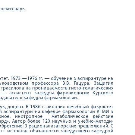
нских наук.
тет. 1973 —1976 гг. — обучение в аспирантуре на
ководством профес­сора В.В. Гацура. Защитил
 трасилола на проницаемость гисто-гематических
. — ассистент кафедры фармакологии Курского
еподавателя кафедры фармакологии.
ук, доцент. В 1986 г. окончил лечебный факультет
ия аспирантуры на кафедре фармакологии КГМИ в
р­ное, инотропное метаболическое действие
д». Автор более 120 научных и учебно-методи­
зобретение, 3 рацио­нализаторских предложений. С
13 гг. исполнял обязанности заведующего кафедрой