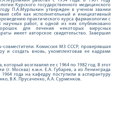
.А.Мурлыкин работал с 1954 года. В 1961 году
логии Курского государственного медицинского
году П.А.Мурлыкин утвержден в ученом звании
явил себя как исполнительный и инициативный
 проведению практического курса фармакологии с
8 научных работ, в одной из них опубликовано
-порошок для лечения некоторых вирусных
раты имеет авторское свидетельство. Завершил
ы-совместители. Комиссия МЗ СССР, проверяв­шая
ру и создать вновь, уком­плектовав ее кадрами
 который возглавлял ее с 1964 по 1982 год. В этот
(г. Москва) к.м.н. Е.А. Губа­рев, а из Ленинграда
 С 1964 года на кафедру поступили в аспирантуру
нко, В.К. Прусаченко, А.А. Сурменков.