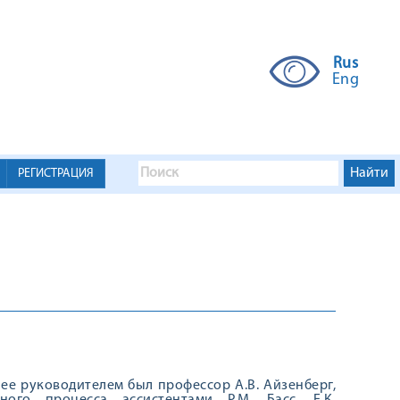
Rus
Eng
РЕГИСТРАЦИЯ
ее руководи­телем был профессор А.В. Ай­зенберг,