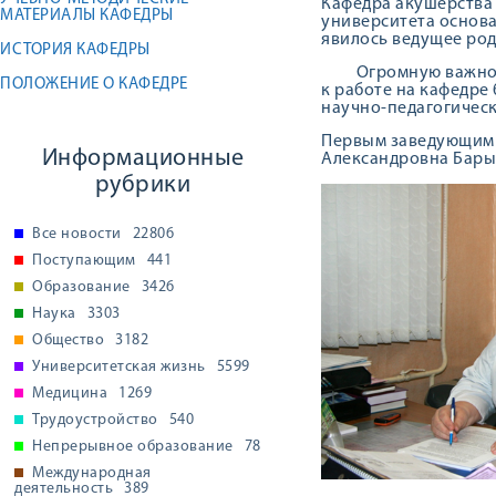
Кафедра акушерства
МАТЕРИАЛЫ КАФЕДРЫ
университета основа
явилось ведущее род
ИСТОРИЯ КАФЕДРЫ
Огромную важность 
ПОЛОЖЕНИЕ О КАФЕДРЕ
к работе на кафедре
научно-педагогическ
Первым заведующим к
Информационные
Александровна Бары
рубрики
Все новости
22806
Поступающим
441
Образование
3426
Наука
3303
Общество
3182
Университетская жизнь
5599
Медицина
1269
Трудоустройство
540
Непрерывное образование
78
Международная
деятельность
389