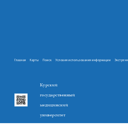
Главная
Карты
Поиск
Условия использования информации
Экстрен
Курский
государственный
медицинский
университет