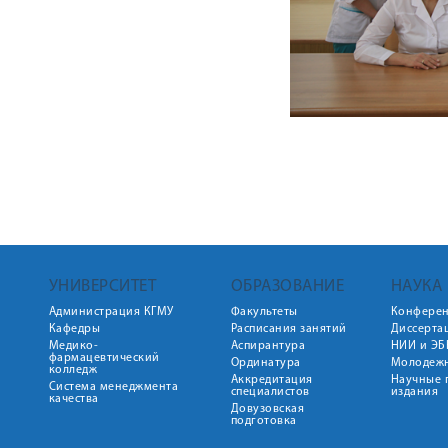
УНИВЕРСИТЕТ
ОБРАЗОВАНИЕ
НАУКА
Администрация КГМУ
Факультеты
Конфере
Кафедры
Расписания занятий
Диссерта
Медико-
Аспирантура
НИИ и ЭБ
фармацевтический
Ординатура
Молодежн
колледж
Аккредитация
Научные 
Система менеджмента
специалистов
издания
качества
Довузовская
подготовка