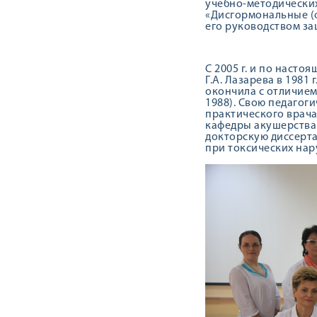
учебно-методических
«Дисгормональные (
его руководством за
С 2005 г. и по наст
Г.А. Лазарева в 1981
окончила с отличием
1988). Свою педагог
практического врача
кафедры акушерства и
докторскую диссерт
при токсических нар