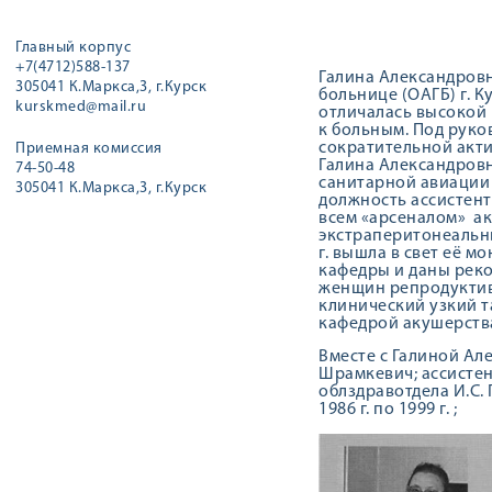
Главный корпус
+7(4712)588-137
Галина Александровн
305041 К.Маркса,3, г.Курск
больнице (ОАГБ) г. К
kurskmed@mail.ru
отличалась высокой
к больным. Под руко
сократительной акти
Приемная комиссия
Галина Александров
74-50-48
санитарной авиации в
305041 К.Маркса,3, г.Курск
должность ассистента
всем «арсеналом» а
экстраперитонеальны
г. вышла в свет её 
кафедры и даны рек
женщин репродуктивн
клинический узкий т
кафедрой акушерства
Вместе с Галиной Ал
Шрамкевич; ассистен
облздравотдела И.С. 
1986 г. по 1999 г. ;