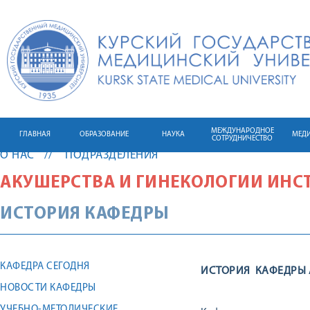
МЕЖДУНАРОДНОЕ
ГЛАВНАЯ
ОБРАЗОВАНИЕ
НАУКА
МЕД
СОТРУДНИЧЕСТВО
О НАС
ПОДРАЗДЕЛЕНИЯ
АКУШЕРСТВА И ГИНЕКОЛОГИИ ИНС
ИСТОРИЯ КАФЕДРЫ
КАФЕДРА СЕГОДНЯ
ИСТОРИЯ КАФЕДРЫ 
НОВОСТИ КАФЕДРЫ
УЧЕБНО-МЕТОДИЧЕСКИЕ