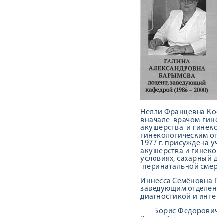
Нелли Францевна Ко
вначале врачом-гин
акушерства и гинеко
гинекологическим от
1977 г. присуждена у
акушерства и гинеко
условиях, сахарный 
перинатальной смер
Иннесса Семёновна П
заведующим отделени
диагностикой и инте
Борис Федорович Хур