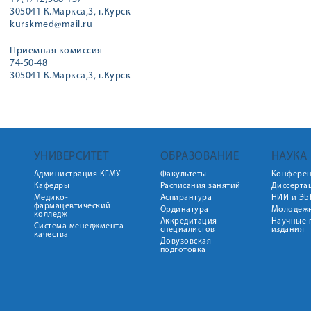
305041 К.Маркса,3, г.Курск
kurskmed@mail.ru
Приемная комиссия
74-50-48
305041 К.Маркса,3, г.Курск
УНИВЕРСИТЕТ
ОБРАЗОВАНИЕ
НАУКА
Администрация КГМУ
Факультеты
Конфере
Кафедры
Расписания занятий
Диссерта
Медико-
Аспирантура
НИИ и ЭБ
фармацевтический
Ординатура
Молодежн
колледж
Аккредитация
Научные 
Система менеджмента
специалистов
издания
качества
Довузовская
подготовка