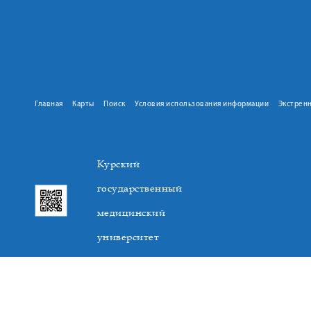
Главная
Карты
Поиск
Условия использования информации
Экстрен
Курский
государственный
медицинский
университет