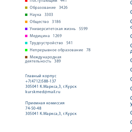
Поступающим
441
Образование
3426
Наука
3303
Общество
3186
Университетская жизнь
5599
Медицина
1269
Трудоустройство
541
Непрерывное образование
78
Международная
деятельность
389
Главный корпус
+7(4712)588-137
305041 К.Маркса,3, г.Курск
kurskmed@mail.ru
Приемная комиссия
74-50-48
305041 К.Маркса,3, г.Курск