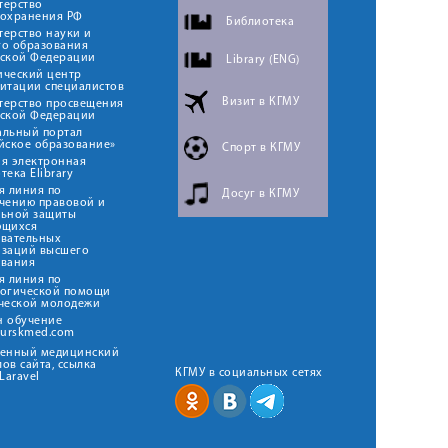
терство
оохранения РФ
Библиотека
ерство науки и
го образования
йской Федерации
Library (ENG)
ический центр
итации специалистов
Визит в КГМУ
терство просвещения
йской Федерации
альный портал
йское образование»
Спорт в КГМУ
я электронная
тека Elibrary
я линия по
Досуг в КГМУ
чению правовой и
льной защиты
ющихся
овательных
изаций высшего
ования
я линия по
логической помощи
ческой молодежи
н обучение
kurskmed.com
твенный медицинский
ов сайта, ссылка
КГМУ в социальных сетях
Laravel