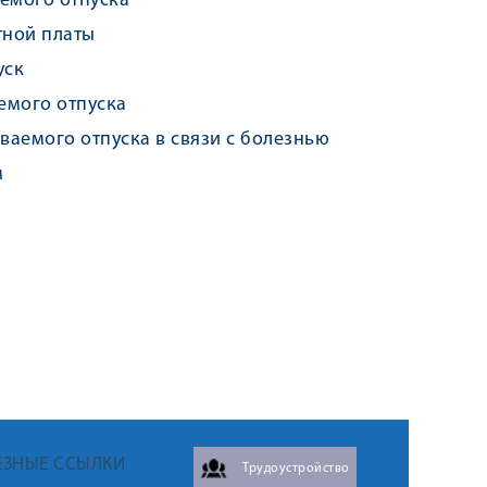
емого отпуска
тной платы
уск
емого отпуска
аемого отпуска в связи с болезнью
м
ЕЗНЫЕ ССЫЛКИ
Трудоустройство