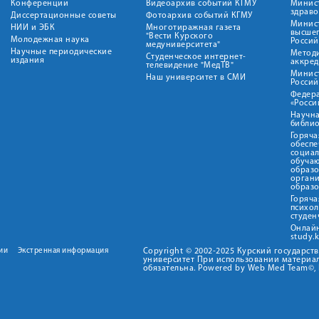
Конференции
Видеоархив событий КГМУ
Минис
здрав
Диссертационные советы
Фотоархив событий КГМУ
Минист
НИИ и ЭБК
Многотиражная газета
высше
"Вести Курского
Молодежная наука
Росси
медуниверситета"
Научные периодические
Метод
Студенческое интернет-
издания
аккред
телевидение "МедТВ"
Минис
Наш университет в СМИ
Росси
Федер
«Росси
Научна
библио
Горяча
обеспе
социа
обуча
образ
орган
образ
Горяча
психо
студен
Онлай
study.
ии
Экстренная информация
Copyright © 2002-2025 Курский государс
университет При использовании материал
обязательна. Powered by Web Med Team©, 