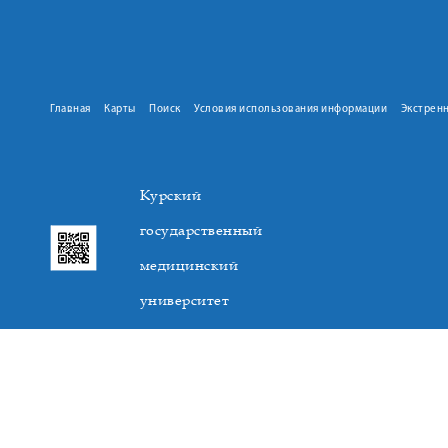
Главная
Карты
Поиск
Условия использования информации
Экстрен
Курский
государственный
медицинский
университет