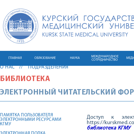
МЕЖДУНАРОДНОЕ
ГЛАВНАЯ
ОБРАЗОВАНИЕ
НАУКА
МЕД
СОТРУДНИЧЕСТВО
О НАС
ПОДРАЗДЕЛЕНИЯ
БИБЛИОТЕКА
ЭЛЕКТРОННЫЙ ЧИТАТЕЛЬСКИЙ ФО
ПАМЯТКА ПОЛЬЗОВАТЕЛЯ
Доступ к элект
ЭЛЕКТРОННЫМИ РЕСУРСАМИ
https://kurskme
КГМУ
библиотека КГМУ 
ЭЛЕКТРОННАЯ ПОЛКА