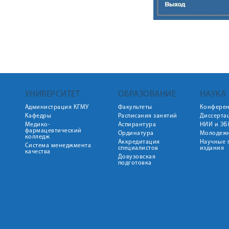
УНИВЕРСИТЕТ
ОБРАЗОВАНИЕ
НАУКА
Администрация КГМУ
Факультеты
Конфере
Кафедры
Расписания занятий
Диссерта
Медико-
Аспирантура
НИИ и ЭБ
фармацевтический
Ординатура
Молодежн
колледж
Аккредитация
Научные 
Система менеджмента
специалистов
издания
качества
Довузовская
подготовка