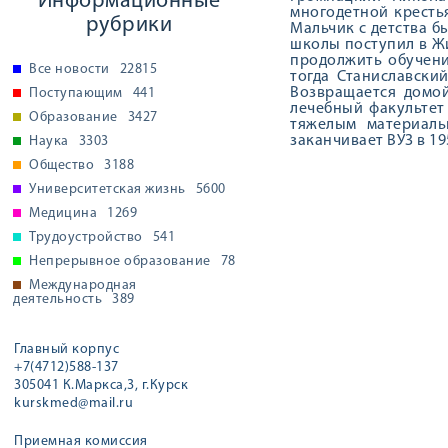
Информационные
многодетной крестья
рубрики
Мальчик с детства б
школы поступил в Ж
продолжить обучени
Все новости
22815
тогда Станиславски
Возвращается домой
Поступающим
441
лечебный факультет
Образование
3427
тяжелым материаль
заканчивает ВУЗ в 19
Наука
3303
Общество
3188
Университетская жизнь
5600
Медицина
1269
Трудоустройство
541
Непрерывное образование
78
Международная
деятельность
389
Главный корпус
+7(4712)588-137
305041 К.Маркса,3, г.Курск
kurskmed@mail.ru
Приемная комиссия