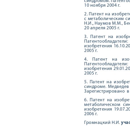
синдромом. Патентоо
10 ноября 2004 г.
2. Патент на изобре
с метаболическим си
Н.И., Наумов М.М., 
20 апреля 2005 г.
3. Патент на изоб
Патентообладатели: 
изобретения 16.10.2
2005 г.
4. Патент на изо
Патентообладатели: 
изобретения 29.01.2
2005 г.
5. Патент на изобр
синдроме. Медведев 
Зарегистрировано в 
6. Патент на изобр
метаболическом син
изобретения 19.07.
2006 г.
Громнацкий Н.И.
уча