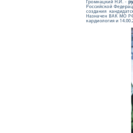
Громнацкий Н.И. -
р
Российской Федераци
создания кандидатс
Назначен ВАК МО РФ 
кардиология и 14.00.