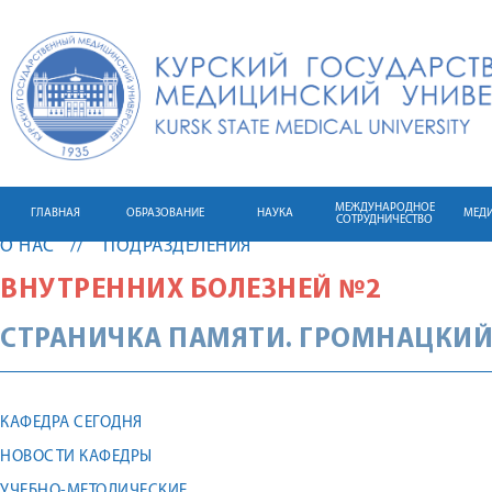
МЕЖДУНАРОДНОЕ
ГЛАВНАЯ
ОБРАЗОВАНИЕ
НАУКА
МЕД
СОТРУДНИЧЕСТВО
О НАС
ПОДРАЗДЕЛЕНИЯ
ВНУТРЕННИХ БОЛЕЗНЕЙ №2
СТРАНИЧКА ПАМЯТИ. ГРОМНАЦКИЙ 
КАФЕДРА СЕГОДНЯ
НОВОСТИ КАФЕДРЫ
УЧЕБНО-МЕТОДИЧЕСКИЕ