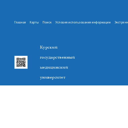
Главная
Карты
Поиск
Условия использования информации
Экстрен
Курский
государственный
медицинский
университет