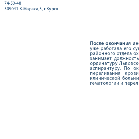
74-50-48
305041 К.Маркса,3, г.Курск
После окончания ин
уже работала его с
районного отдела ох
занимает должность
ординатуру Львовско
аспирантуру. По о
переливания крови
клинической больни
гематологии и перел