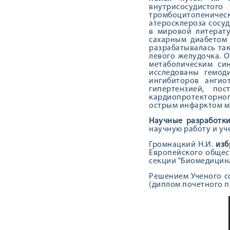
внутрисосудистого
тромбоцитопеничес
атеросклероза сосу
в мировой литерату
сахарным диабетом
разрабатывалась та
левого желудочка. 
метаболическим си
исследованы гемоди
ингибиторов ангио
гипертензией, по
кардиопротекторног
острым инфарктом м
Научные разработк
научную работу и уч
Громнацкий Н.И.
изб
Европейского общест
секции "Биомедицина
Решением Ученого со
(диплом почетного 