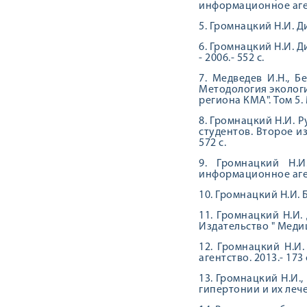
информационное агенс
5. Громнацкий Н.И. Ди
6. Громнацкий Н.И. 
- 2006.- 552 с.
7. Медведев И.Н., Б
Методология экологи
региона КМА". Том 5.
8. Громнацкий Н.И. 
студентов. Второе и
572 с.
9. Громнацкий Н.И
информационное агент
10. Громнацкий Н.И. 
11. Громнацкий Н.И.
Издательство " Меди
12. Громнацкий Н.И
агентство. 2013.- 173 
13. Громнацкий Н.И.
гипертонии и их лече