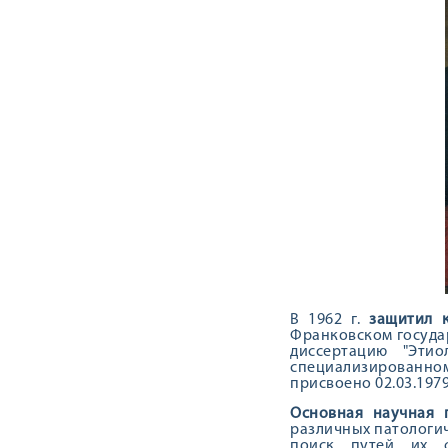
В 1962 г.
защитил 
Франковском государ
диссертацию "Этио
специализированно
присвоено 02.03.1979
Основная научная 
различных патологич
поиск путей их ф