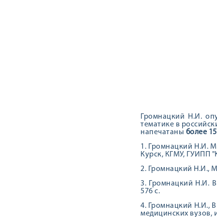
Громнацкий Н.И. о
тематике в российск
напечатаны
более 15
1. Громнацкий Н.И. 
Курск, КГМУ, ГУИПП "К
2. Громнацкий Н.И., 
3. Громнацкий Н.И. В
576 с.
4. Громнацкий Н.И.,
медицинских вузов, 