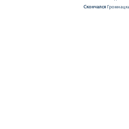
Скончался
Громнацки