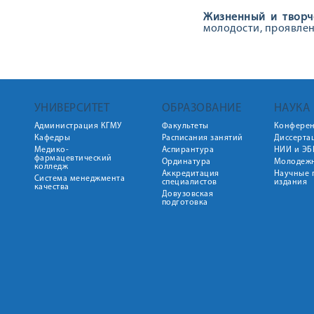
Жизненный и творч
молодости, проявлен
УНИВЕРСИТЕТ
ОБРАЗОВАНИЕ
НАУКА
Администрация КГМУ
Факультеты
Конфере
Кафедры
Расписания занятий
Диссерта
Медико-
Аспирантура
НИИ и ЭБ
фармацевтический
Ординатура
Молодежн
колледж
Аккредитация
Научные 
Система менеджмента
специалистов
издания
качества
Довузовская
подготовка