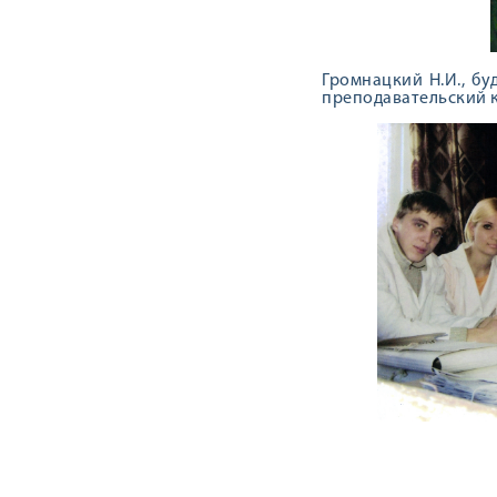
Громнацкий Н.И., б
преподавательский к