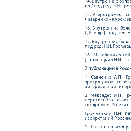
14. Внутренние болез
др./ под ред. Н.И. Гро
15. Атеротромбоз со
Лазаренко.- Курск: Из
16. Внутренние боле
Д.Б. и др.]; под. ред. 
17. Внутренние болез
под ред. Н.И. Громнацк
18. Метаболический
[Громнацкий Н.И., Пет
7 публикаций в Росс
1. Савченко А.П., 
эритроцитов на рег
артериальной гиперт
2. Медведев И.Н., 
перекисного окисл
синдромом. Успехи со
Громнацкий Н.И.
па
изобретений Россий
1. Патент на изобр