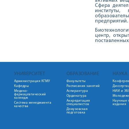
активных вещ
Сфера деятел
институты,
образовател
предприятий.
Биотехнолог
центр, откры
поставленных
УНИВЕРСИТЕТ
ОБРАЗОВАНИЕ
НАУКА
Администрация КГМУ
Факультеты
Конфере
Кафедры
Расписания занятий
Диссерта
Медико-
Аспирантура
НИИ и ЭБ
фармацевтический
Ординатура
Молодежн
колледж
Аккредитация
Научные 
Система менеджмента
специалистов
издания
качества
Довузовская
подготовка