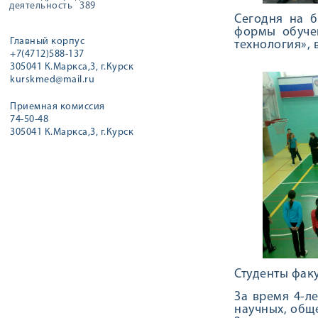
деятельность
389
Сегодня на б
формы обучен
Главный корпус
технология»,
+7(4712)588-137
305041 К.Маркса,3, г.Курск
kurskmed@mail.ru
Приемная комиссия
74-50-48
305041 К.Маркса,3, г.Курск
Студенты факу
За время 4-л
научных, общ