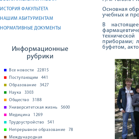
Основная обр
ИСТОРИЯ ФАКУЛЬТЕТА
учебных и пр
НАШИМ АБИТУРИЕНТАМ
В настоящее
НОРМАТИВНЫЕ ДОКУМЕНТЫ
фармацевти
техническо
приборами; л
буфетом, акт
Информационные
рубрики
Все новости
22815
Поступающим
441
Образование
3427
Наука
3303
Общество
3188
Университетская жизнь
5600
Медицина
1269
Трудоустройство
541
Непрерывное образование
78
Международная