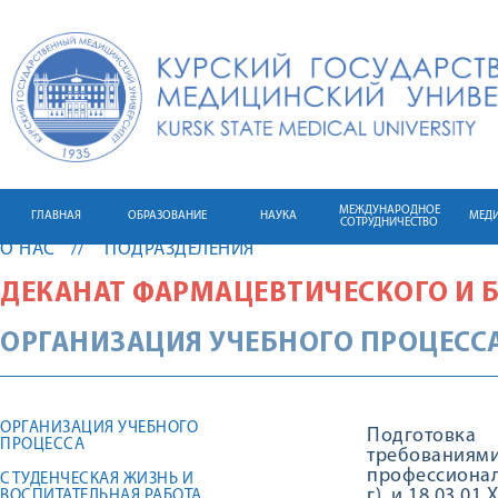
МЕЖДУНАРОДНОЕ
ГЛАВНАЯ
ОБРАЗОВАНИЕ
НАУКА
МЕД
СОТРУДНИЧЕСТВО
О НАС
ПОДРАЗДЕЛЕНИЯ
ДЕКАНАТ ФАРМАЦЕВТИЧЕСКОГО И 
ОРГАНИЗАЦИЯ УЧЕБНОГО ПРОЦЕСС
ОРГАНИЗАЦИЯ УЧЕБНОГО
Подготовка 
ПРОЦЕССА
требования
профессионал
СТУДЕНЧЕСКАЯ ЖИЗНЬ И
г). и 18.03.01
ВОСПИТАТЕЛЬНАЯ РАБОТА