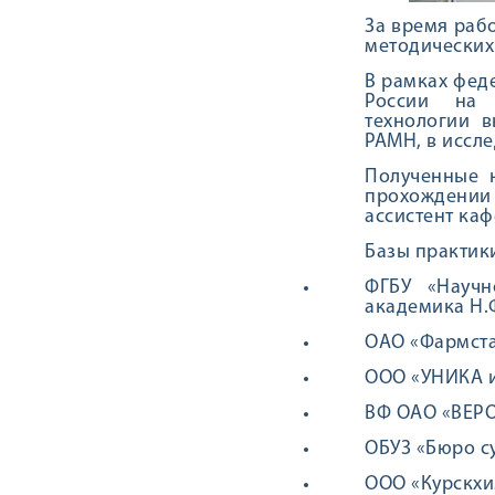
За время рабо
методических 
В рамках фед
России на 
технологии в
РАМН, в иссл
Полученные н
прохождени
ассистент ка
Базы практик
ФГБУ «Научн
академика Н.Ф
ОАО «Фармста
ООО «УНИКА и
ВФ ОАО «ВЕРО
ОБУЗ «Бюро с
ООО «Курскхи