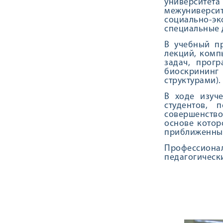
университет
межуниверси
социально-э
специальные 
В учебный п
лекций, комп
задач, прог
биоскрининг
структурами).
В ходе изуч
студентов, 
совершенство
основе котор
приближенных
Профессиона
педагогическ