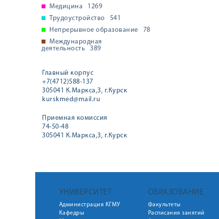
Медицина
1269
Трудоустройство
541
Непрерывное образование
78
Международная
деятельность
389
Главный корпус
+7(4712)588-137
305041 К.Маркса,3, г.Курск
kurskmed@mail.ru
Приемная комиссия
74-50-48
305041 К.Маркса,3, г.Курск
УНИВЕРСИТЕТ
ОБРАЗОВАНИЕ
Администрация КГМУ
Факультеты
Кафедры
Расписания занятий