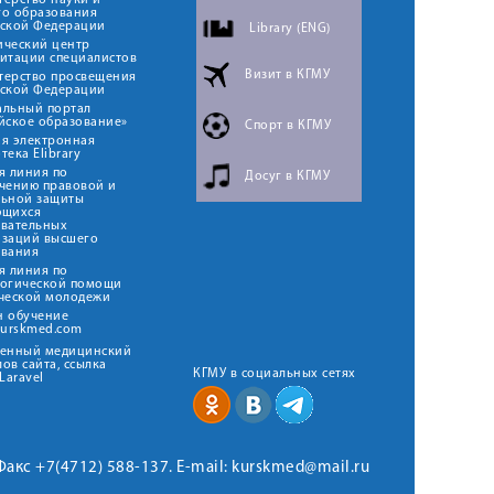
ерство науки и
го образования
йской Федерации
Library (ENG)
ический центр
итации специалистов
Визит в КГМУ
терство просвещения
йской Федерации
альный портал
йское образование»
Спорт в КГМУ
я электронная
тека Elibrary
я линия по
Досуг в КГМУ
чению правовой и
льной защиты
ющихся
овательных
изаций высшего
ования
я линия по
логической помощи
ческой молодежи
н обучение
kurskmed.com
твенный медицинский
ов сайта, ссылка
КГМУ в социальных сетях
Laravel
 Факс +7(4712) 588-137. E-mail: kurskmed@mail.ru