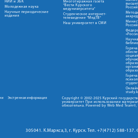
Минист
НИИ и ЭБК
Многотиражная газета
высше
"Вести Курского
Молодежная наука
Росси
медуниверситета"
Научные периодические
Метод
Студенческое интернет-
издания
аккред
телевидение "МедТВ"
Минис
Наш университет в СМИ
Росси
Федер
«Росси
Научна
библио
Горяча
обеспе
социа
обуча
образ
орган
образ
Горяча
психо
студен
Онлай
study.
ии
Экстренная информация
Copyright © 2002-2025 Курский государс
университет При использовании материал
обязательна. Powered by Web Med Team©, 
305041. К.Маркса,3, г. Курск. Тел. +7(4712) 588-137.