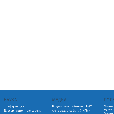
НАУКА
МЕДИА
ПОЛ
Конференции
Видеоархив событий КГМУ
Минис
здрав
Диссертационные советы
Фотоархив событий КГМУ