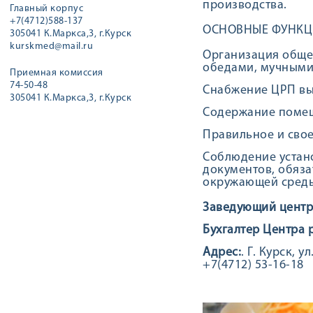
производства.
Главный корпус
+7(4712)588-137
ОСНОВНЫЕ ФУНКЦ
305041 К.Маркса,3, г.Курск
kurskmed@mail.ru
Организация обще
обедами, мучными
Приемная комиссия
74-50-48
Снабжение ЦРП вы
305041 К.Маркса,3, г.Курск
Содержание помещ
Правильное и сво
Соблюдение устан
документов, обяза
окружающей среды
Заведующий центр
Бухгалтер Центра 
Адрес:
. Г. Курск, 
+7(4712) 53-16-18