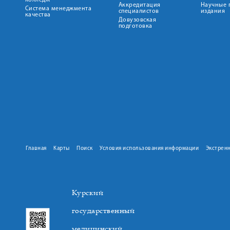
колледж
Аккредитация
Научные 
Система менеджмента
специалистов
издания
качества
Довузовская
подготовка
Главная
Карты
Поиск
Условия использования информации
Экстрен
Курский
государственный
медицинский