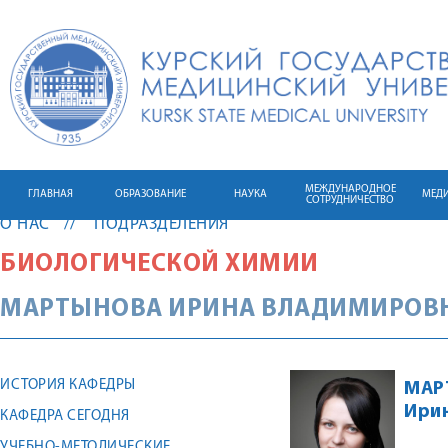
МЕЖДУНАРОДНОЕ
ГЛАВНАЯ
ОБРАЗОВАНИЕ
НАУКА
МЕД
СОТРУДНИЧЕСТВО
О НАС
ПОДРАЗДЕЛЕНИЯ
БИОЛОГИЧЕСКОЙ ХИМИИ
МАРТЫНОВА
ИРИНА
ВЛАДИМИРОВ
ИСТОРИЯ КАФЕДРЫ
МАР
Ири
КАФЕДРА СЕГОДНЯ
УЧЕБНО-МЕТОДИЧЕСКИЕ