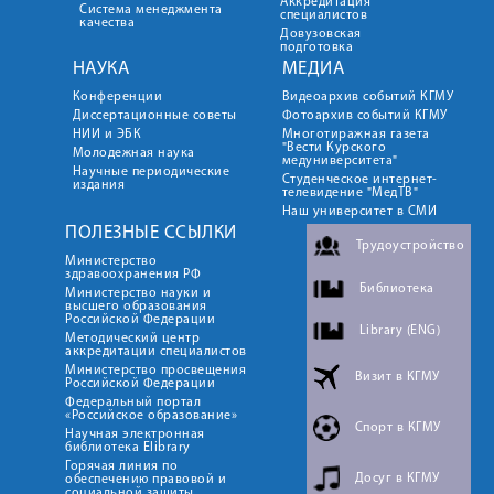
Аккредитация
Система менеджмента
специалистов
качества
Довузовская
подготовка
НАУКА
МЕДИА
Конференции
Видеоархив событий КГМУ
Диссертационные советы
Фотоархив событий КГМУ
НИИ и ЭБК
Многотиражная газета
"Вести Курского
Молодежная наука
медуниверситета"
Научные периодические
Студенческое интернет-
издания
телевидение "МедТВ"
Наш университет в СМИ
ПОЛЕЗНЫЕ ССЫЛКИ
Трудоустройство
Министерство
здравоохранения РФ
Библиотека
Министерство науки и
высшего образования
Российской Федерации
Library (ENG)
Методический центр
аккредитации специалистов
Министерство просвещения
Визит в КГМУ
Российской Федерации
Федеральный портал
«Российское образование»
Спорт в КГМУ
Научная электронная
библиотека Elibrary
Горячая линия по
Досуг в КГМУ
обеспечению правовой и
социальной защиты