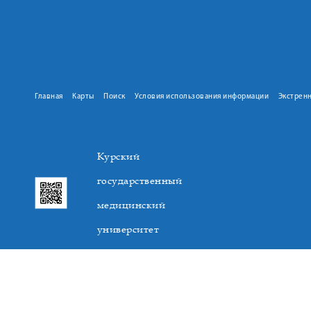
Главная
Карты
Поиск
Условия использования информации
Экстрен
Курский
государственный
медицинский
университет