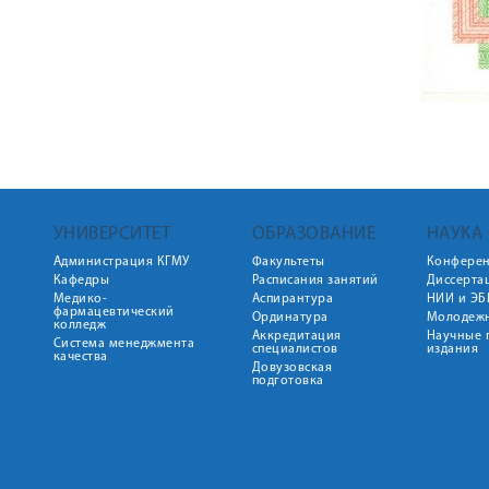
УНИВЕРСИТЕТ
ОБРАЗОВАНИЕ
НАУКА
Администрация КГМУ
Факультеты
Конфере
Кафедры
Расписания занятий
Диссерта
Медико-
Аспирантура
НИИ и ЭБ
фармацевтический
Ординатура
Молодежн
колледж
Аккредитация
Научные 
Система менеджмента
специалистов
издания
качества
Довузовская
подготовка