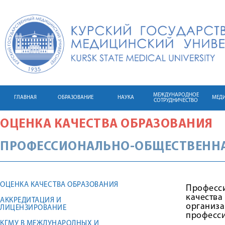
МЕЖДУНАРОДНОЕ
ГЛАВНАЯ
ОБРАЗОВАНИЕ
НАУКА
МЕД
СОТРУДНИЧЕСТВО
ОЦЕНКА КАЧЕСТВА ОБРАЗОВАНИЯ
ПРОФЕССИОНАЛЬНО-ОБЩЕСТВЕННА
ОЦЕНКА КАЧЕСТВА ОБРАЗОВАНИЯ
Професс
качеств
АККРЕДИТАЦИЯ И
организ
ЛИЦЕНЗИРОВАНИЕ
професси
КГМУ В МЕЖДУНАРОДНЫХ И