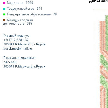
действия 
Медицина
1269
Трудоустройство
541
Непрерывное образование
78
Международная
деятельность
389
Главный корпус
+7(4712)588-137
305041 К.Маркса,3, г.Курск
kurskmed@mail.ru
Приемная комиссия
74-50-48
305041 К.Маркса,3, г.Курск