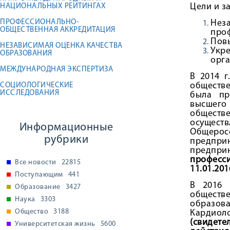
Цели и з
НАЦИОНАЛЬНЫХ РЕЙТИНГАХ
ПРОФЕССИОНАЛЬНО-
Нез
ОБЩЕСТВЕННАЯ АККРЕДИТАЦИЯ
про
Повы
НЕЗАВИСИМАЯ ОЦЕНКА КАЧЕСТВА
Укр
ОБРАЗОВАНИЯ
орга
МЕЖДУНАРОДНАЯ ЭКСПЕРТИЗА
В 2014 г
обществ
СОЦИОЛОГИЧЕСКИЕ
ИССЛЕДОВАНИЯ
была пр
высшего
обществ
осущес
Информационные
Общерос
рубрики
предпри
предпри
професси
Все новости
22815
11.01.201
Поступающим
441
В 2016 
Образование
3427
обществ
Наука
3303
образов
Общество
3188
Кардиоло
(свидете
Университетская жизнь
5600