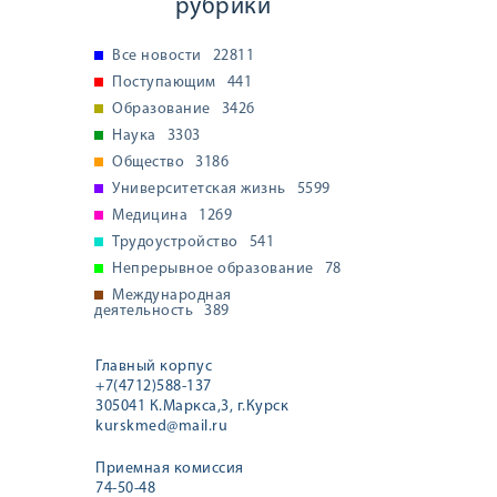
рубрики
Все новости
22811
Поступающим
441
Образование
3426
Наука
3303
Общество
3186
Университетская жизнь
5599
Медицина
1269
Трудоустройство
541
Непрерывное образование
78
Международная
деятельность
389
Главный корпус
+7(4712)588-137
305041 К.Маркса,3, г.Курск
kurskmed@mail.ru
Приемная комиссия
74-50-48