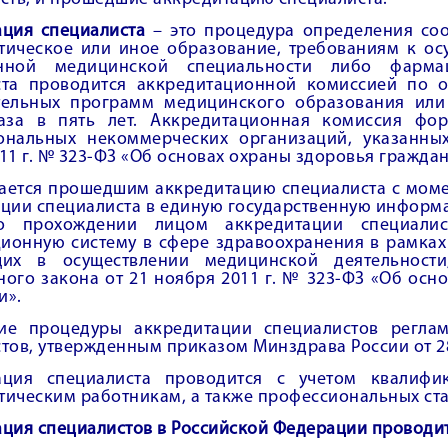
ация специалиста
– это процедура определения соо
тическое или иное образование, требованиям к ос
нной медицинской специальности либо фармаце
ста проводится аккредитационной комиссией по 
тельных программ медицинского образования или
аза в пять лет. Аккредитационная комиссия фо
ональных некоммерческих организаций, указанны
11 г. № 323-ФЗ «Об основах охраны здоровья гражда
тается прошедшим аккредитацию специалиста с мом
ции специалиста в единую государственную информ
 прохождении лицом аккредитации специалис
ионную систему в сфере здравоохранения в рамках
щих в осуществлении медицинской деятельност
ого закона от 21 ноября 2011 г. № 323-ФЗ «Об осн
и».
ие процедуры аккредитации специалистов регла
тов, утвержденным приказом Минздрава России от 28 
ация специалиста проводится с учетом квалиф
ическим работникам, а также профессиональных ста
ция специалистов в Российской Федерации проводит