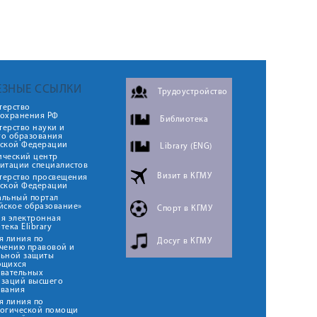
ЕЗНЫЕ ССЫЛКИ
Трудоустройство
терство
оохранения РФ
Библиотека
ерство науки и
го образования
йской Федерации
Library (ENG)
ический центр
итации специалистов
Визит в КГМУ
терство просвещения
йской Федерации
альный портал
йское образование»
Спорт в КГМУ
я электронная
тека Elibrary
я линия по
Досуг в КГМУ
чению правовой и
льной защиты
ющихся
овательных
изаций высшего
ования
я линия по
логической помощи