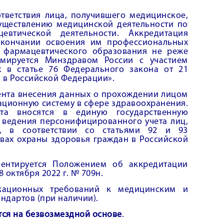
тветствия лица, получившего медицинское,
уществлению медицинской деятельности по
втической деятельности. Аккредитация
окончании освоения им профессиональных
 фармацевтического образования не реже
рмируется Минздравом России с участием
х в статье 76 Федерального закона от 21
н в Российской Федерации».
ента внесения данных о прохождении лицом
ационную систему в сфере здравоохранения.
та вносятся в единую государственную
 ведения персонифицированного учета лиц,
и, в соответствии со статьями 92 и 93
овах охраны здоровья граждан в Российской
ментируется Положением об аккредитации
октября 2022 г. № 709н.
икационных требований к медицинским и
ндартов (при наличии).
ся на безвозмездной основе
.