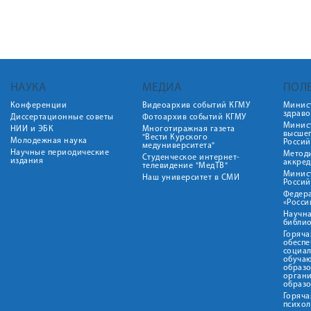
НАУКА
МЕДИА
ПОЛ
Конференции
Видеоархив событий КГМУ
Минис
здрав
Диссертационные советы
Фотоархив событий КГМУ
Минист
НИИ и ЭБК
Многотиражная газета
высше
"Вести Курского
Молодежная наука
Росси
медуниверситета"
Научные периодические
Метод
Студенческое интернет-
издания
аккред
телевидение "МедТВ"
Минис
Наш университет в СМИ
Росси
Федер
«Росси
Научна
библио
Горяча
обеспе
социа
обуча
образ
орган
образ
Горяча
психо