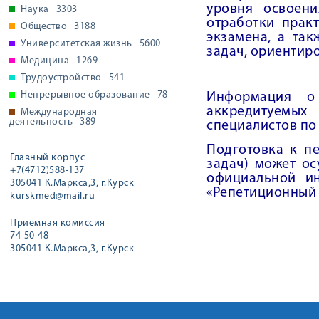
уровня освоен
Наука
3303
отработки прак
Общество
3188
экзамена, а та
Университетская жизнь
5600
задач, ориентир
Медицина
1269
Трудоустройство
541
Непрерывное образование
78
Информация о 
аккредитуемых
Международная
деятельность
389
специалистов по
Подготовка к пе
Главный корпус
задач) может о
+7(4712)588-137
официальной ин
305041 К.Маркса,3, г.Курск
«Репетиционный 
kurskmed@mail.ru
Приемная комиссия
74-50-48
305041 К.Маркса,3, г.Курск