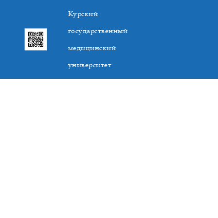
Курский
государственный
медицинский
университет