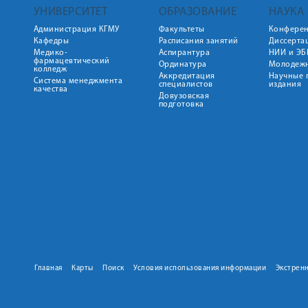
УНИВЕРСИТЕТ
ОБРАЗОВАНИЕ
НАУКА
Администрация КГМУ
Факультеты
Конфере
Кафедры
Расписания занятий
Диссерта
Медико-
Аспирантура
НИИ и ЭБ
фармацевтический
Ординатура
Молодежн
колледж
Аккредитация
Научные 
Система менеджмента
специалистов
издания
качества
Довузовская
подготовка
Главная
Карты
Поиск
Условия использования информации
Экстрен