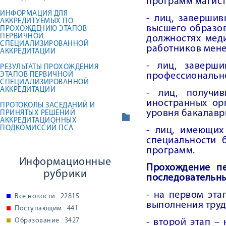
программ магист
ИНФОРМАЦИЯ ДЛЯ
- лиц, заверши
АККРЕДИТУЕМЫХ ПО
высшего образов
ПРОХОЖДЕНИЮ ЭТАПОВ
ПЕРВИЧНОЙ
должностях мед
СПЕЦИАЛИЗИРОВАННОЙ
работников менее
АККРЕДИТАЦИИ
- лиц, заверш
РЕЗУЛЬТАТЫ ПРОХОЖДЕНИЯ
ЭТАПОВ ПЕРВИЧНОЙ
профессиональн
СПЕЦИАЛИЗИРОВАННОЙ
АККРЕДИТАЦИИ
- лиц, получи
иностранных ор
ПРОТОКОЛЫ ЗАСЕДАНИЙ И
уровня бакалавр
ПРИНЯТЫХ РЕШЕНИЙ
АККРЕДИТАЦИОННЫХ
ПОДКОМИССИЙ ПСА
- лиц, имеющих
специальности 
программ.
Информационные
Прохождение пе
рубрики
последовательны
- на первом эта
Все новости
22815
выполнения труд
Поступающим
441
Образование
3427
- второй этап –