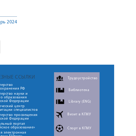
рь 2024
ЕЗНЫЕ ССЫЛКИ
Трудоустройство
терство
оохранения РФ
Библиотека
ерство науки и
го образования
йской Федерации
Library (ENG)
ический центр
итации специалистов
Визит в КГМУ
терство просвещения
йской Федерации
альный портал
йское образование»
Спорт в КГМУ
я электронная