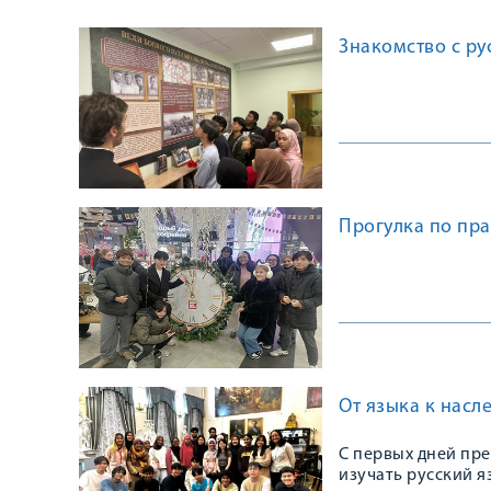
Знакомство с ру
Прогулка по пр
От языка к насл
С первых дней пр
изучать русский я