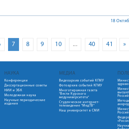
18 Октяб
6
7
8
9
10
...
40
41
»
НАУКА
МЕДИА
ПОЛ
Конференции
Видеоархив событий КГМУ
Минис
здрав
Диссертационные советы
Фотоархив событий КГМУ
Минист
НИИ и ЭБК
Многотиражная газета
высше
"Вести Курского
Молодежная наука
Росси
медуниверситета"
Научные периодические
Метод
Студенческое интернет-
издания
аккред
телевидение "МедТВ"
Минис
Наш университет в СМИ
Росси
Федер
«Росси
Научна