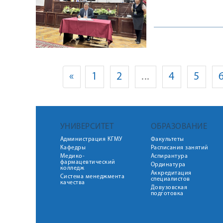
«
1
2
...
4
5
УНИВЕРСИТЕТ
ОБРАЗОВАНИЕ
Администрация КГМУ
Факультеты
Кафедры
Расписания занятий
Медико-
Аспирантура
фармацевтический
Ординатура
колледж
Аккредитация
Система менеджмента
специалистов
качества
Довузовская
подготовка