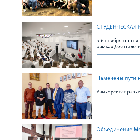
Обучающиеся Межд
с Мальдив познако
СТУДЕНЧЕСКАЯ 
5-6 ноября состо
рамках Десятилети
Намечены пути 
Университет разв
Объединение Ме