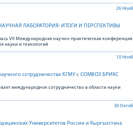
ународного медицинского института КГМУ из Малайзии, И
мились с природой и историей Курской области.
26 Нояб
НАУЧНАЯ ЛАБОРАТОРИЯ: ИТОГИ И ПЕРСПЕКТИВЫ
ялась VII Международная научно-практическая конференция
я науки и технологий
10 Нояб
научного сотрудничества КГМУ с СОМВОЗ БРИКС
ивает международное сотрудничество в области науки
30 Октяб
дицинских Университетов России и Кыргызстана