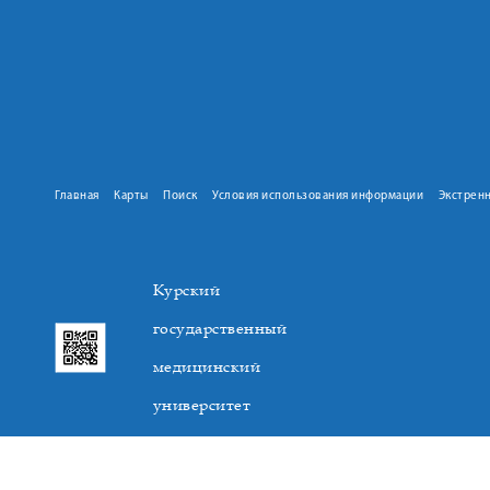
Главная
Карты
Поиск
Условия использования информации
Экстрен
Курский
государственный
медицинский
университет