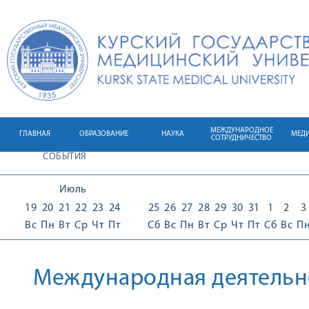
МЕЖДУНАРОДНОЕ
ГЛАВНАЯ
ОБРАЗОВАНИЕ
НАУКА
МЕД
СОТРУДНИЧЕСТВО
СОБЫТИЯ
Июль
19
20
21
22
23
24
25
26
27
28
29
30
31
1
2
3
Вс
Пн
Вт
Ср
Чт
Пт
Сб
Вс
Пн
Вт
Ср
Чт
Пт
Сб
Вс
П
Международная деятельн