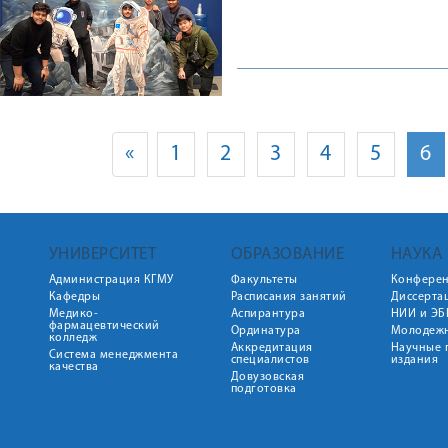
«
1
2
3
4
5
6
УНИВЕРСИТЕТ
ОБРАЗОВАНИЕ
НАУКА
Администрация КГМУ
Факультеты
Конфере
Кафедры
Расписания занятий
Диссерта
Медико-
Аспирантура
НИИ и ЭБ
фармацевтический
Ординатура
Молодежн
колледж
Аккредитация
Научные 
Система менеджмента
специалистов
издания
качества
Довузовская
подготовка