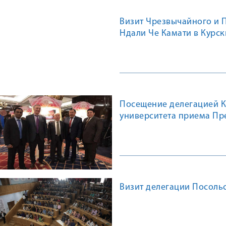
Визит Чрезвычайного и 
Ндали Че Камати в Курс
Посещение делегацией К
университета приема Пр
Визит делегации Посоль