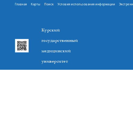
Главная
Карты
Поиск
Условия использования информации
Экстрен
Курский
государственный
медицинский
университет