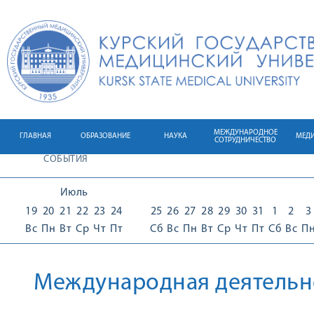
МЕЖДУНАРОДНОЕ
ГЛАВНАЯ
ОБРАЗОВАНИЕ
НАУКА
МЕД
СОТРУДНИЧЕСТВО
СОБЫТИЯ
Июль
19
20
21
22
23
24
25
26
27
28
29
30
31
1
2
3
Вс
Пн
Вт
Ср
Чт
Пт
Сб
Вс
Пн
Вт
Ср
Чт
Пт
Сб
Вс
П
Международная деятельн