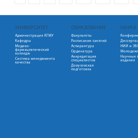
УНИВЕРСИТЕТ
ОБРАЗОВАНИЕ
НАУКА
Администрация КГМУ
Факультеты
Конфере
Кафедры
Расписания занятий
Диссерта
Медико-
Аспирантура
НИИ и ЭБ
фармацевтический
Ординатура
Молодежн
колледж
Аккредитация
Научные 
Система менеджмента
специалистов
издания
качества
Довузовская
подготовка