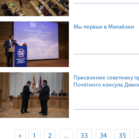
Мы первые в Малайзии
Присвоение советнику п
Почётного консула Демо
Ланка в Курске
«
1
2
...
33
34
35