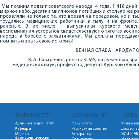
Мы помним подвиг советского народа: 4 года, 1 418 дне
мирное небо, десятки миллионов погибших и столько же ра
проявляли не только те, кто воевал на передовой, но и т
трудились медицинские работники в тылу и на фронте.
раненых. В их числе – выпускники курского медуни
воспоминания ветеранов свидетельствуют о тяготах воен
народа в борьбе с захватчиками. Мы должны передават
помнить и знать свою историю!
ВЕЧНАЯ СЛАВА НАРОДУ-П
В. А. Лазаренко, ректор КГМУ, заслуженный вра
медицинских наук, профессор, депутат Курской област
УНИВЕРСИТЕТ
ОБРАЗОВАНИЕ
НАУКА
Администрация КГМУ
Факультеты
Конфере
Кафедры
Расписания занятий
Диссерта
Медико-
Аспирантура
НИИ и ЭБ
фармацевтический