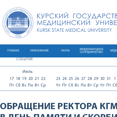
МЕЖДУНАРОДНОЕ
ГЛАВНАЯ
ОБРАЗОВАНИЕ
НАУКА
МЕД
СОТРУДНИЧЕСТВО
СОБЫТИЯ
Июль
17
18
19
20
21
22
23
24
25
26
27
28
29
30
31
1
Пт
Сб
Вс
Пн
Вт
Ср
Чт
Пт
Сб
Вс
Пн
Вт
Ср
Чт
Пт
С
ОБРАЩЕНИЕ РЕКТОРА КГМ