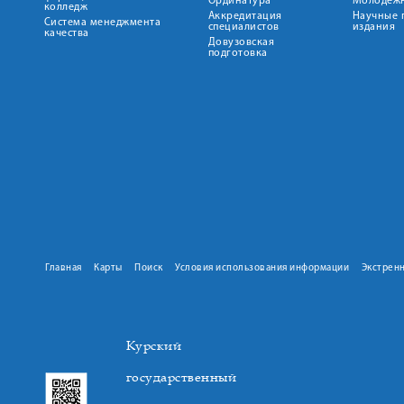
Ординатура
Молодежн
колледж
Аккредитация
Научные 
Система менеджмента
специалистов
издания
качества
Довузовская
подготовка
Главная
Карты
Поиск
Условия использования информации
Экстрен
Курский
государственный