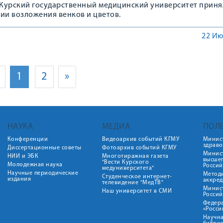
а Курский государственный медицинский университет приня
ии возложения венков и цветов.
22 Ию
1
2
»
НАУКА
МЕДИА
ПОЛ
Конференции
Видеоархив событий КГМУ
Минис
здрав
Диссертационные советы
Фотоархив событий КГМУ
Минист
НИИ и ЭБК
Многотиражная газета
высше
"Вести Курского
Молодежная наука
Росси
медуниверситета"
Научные периодические
Метод
Студенческое интернет-
издания
аккред
телевидение "МедТВ"
Минис
Наш университет в СМИ
Росси
Федер
«Росси
Научна