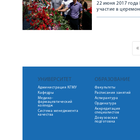
22 июня 2017 год
участие в церемон
«
УНИВЕРСИТЕТ
ОБРАЗОВАНИЕ
Администрация КГМУ
Факультеты
Кафедры
Расписания занятий
Медико-
Аспирантура
фармацевтический
Ординатура
колледж
Аккредитация
Система менеджмента
специалистов
качества
Довузовская
подготовка