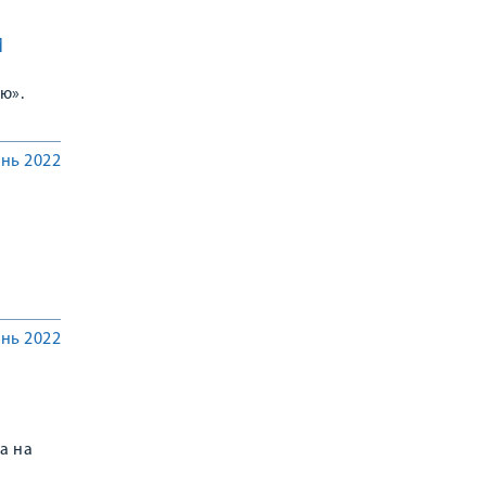
И
ю».
нь 2022
нь 2022
а на