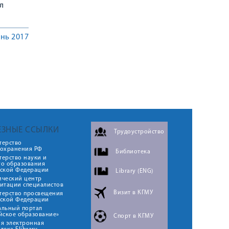
л
нь 2017
ЕЗНЫЕ ССЫЛКИ
Трудоустройство
терство
оохранения РФ
Библиотека
ерство науки и
го образования
йской Федерации
Library (ENG)
ический центр
итации специалистов
Визит в КГМУ
терство просвещения
йской Федерации
альный портал
йское образование»
Спорт в КГМУ
я электронная