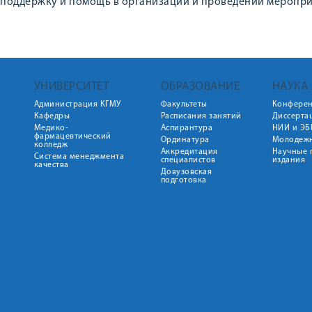
поддержку и помощь в организации и проведении меропри
УНИВЕРСИТЕТ
ОБРАЗОВАНИЕ
НАУКА
Администрация КГМУ
Факультеты
Конфере
Кафедры
Расписания занятий
Диссерта
Медико-
Аспирантура
НИИ и ЭБ
фармацевтический
Ординатура
Молодежн
колледж
Аккредитация
Научные 
Система менеджмента
специалистов
издания
качества
Довузовская
подготовка