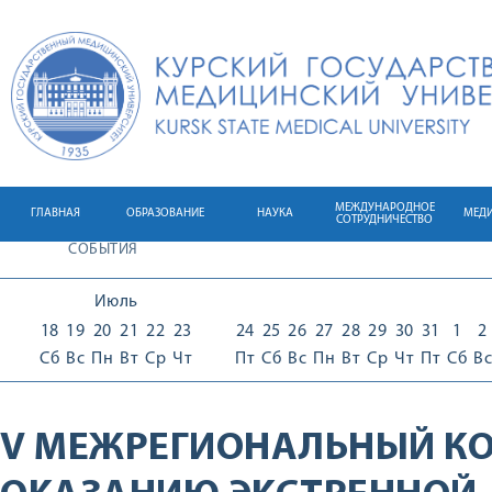
МЕЖДУНАРОДНОЕ
ГЛАВНАЯ
ОБРАЗОВАНИЕ
НАУКА
МЕД
СОТРУДНИЧЕСТВО
СОБЫТИЯ
Июль
18
19
20
21
22
23
24
25
26
27
28
29
30
31
1
2
Сб
Вс
Пн
Вт
Ср
Чт
Пт
Сб
Вс
Пн
Вт
Ср
Чт
Пт
Сб
Вс
V МЕЖРЕГИОНАЛЬНЫЙ КО