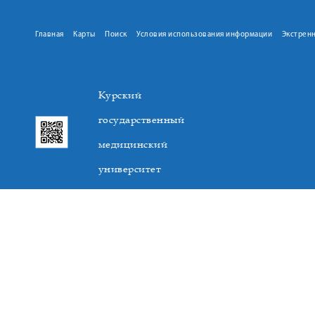
Главная
Карты
Поиск
Условия использования информации
Экстрен
Курский
государственный
медицинский
университет