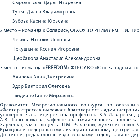
Сыроватская Дарья Игоревна
Турко Диана Владимировна
Зубова Карина Юрьевна
2 место – команда
«
Солярис»
, ФГАОУ ВО РНИМУ им. Н.И. Пи
Левина Наталия Львовна
Чекушкина Ксения Игоревна
Щербакова Анастасия Александровна
3 место – команда «
FREEDOM»
ФГБОУ ВО «Юго-Западный го
Авилова Анна Дмитриевна
Здор Виктория Олеговна
Гвидиане Гаяне Мирзаевна
Оргкомитет Межрегионального конкурса по оказанию
«Фактор стресса» выражает благодарность администраци
университета в лице ректора профессора В.А. Лазаренко, 
А.В. Шапошникова, кафедре анатомии человека в лице зав
Харченко, к.м.н., доцента Л.М. Рязаевой, музею истории К
Кравцовой федеральному аккредитационному центру в лиц
Долгиной, редакционно-издательскому отделу в лице ди