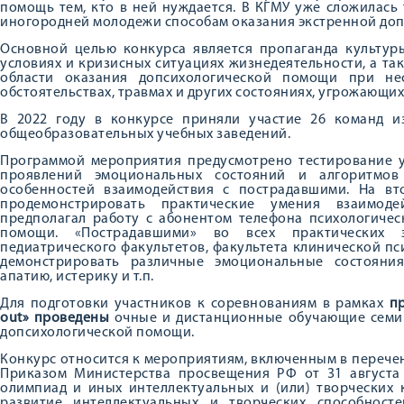
помощь тем, кто в ней нуждается. В КГМУ уже сложилась
иногородней молодежи способам оказания экстренной до
Основной целью конкурса является пропаганда культур
условиях и кризисных ситуациях жизнедеятельности, а т
области оказания допсихологической помощи при нес
обстоятельствах, травмах и других состояниях, угрожающи
В 2022 году в конкурсе приняли участие 26 команд из
общеобразовательных учебных заведений.
Программой мероприятия предусмотрено тестирование у
проявлений эмоциональных состояний и алгоритмов 
особенностей взаимодействия с пострадавшими. На в
продемонстрировать практические умения взаимоде
предполагал работу с абонентом телефона психологиче
помощи. «Пострадавшими» во всех практических э
педиатрического факультетов, факультета клинической пс
демонстрировать различные эмоциональные состояния
апатию, истерику и т.п.
Для подготовки участников к соревнованиям в рамках
п
out
» проведены
очные и дистанционные обучающие семи
допсихологической помощи.
Конкурс относится к мероприятиям, включенным в перече
Приказом Министерства просвещения РФ от 31 августа
олимпиад и иных интеллектуальных и (или) творческих 
развитие интеллектуальных и творческих способност