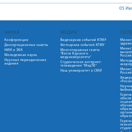
05 Ию
НАУКА
МЕДИА
ПОЛ
Конференции
Видеоархив событий КГМУ
Минис
здрав
Диссертационные советы
Фотоархив событий КГМУ
Минист
НИИ и ЭБК
Многотиражная газета
высше
"Вести Курского
Молодежная наука
Росси
медуниверситета"
Научные периодические
Метод
Студенческое интернет-
издания
аккред
телевидение "МедТВ"
Минис
Наш университет в СМИ
Росси
Федер
«Росси
Научна
библио
Горяча
обеспе
социа
обуча
образ
орган
образ
Горяча
психо
студен