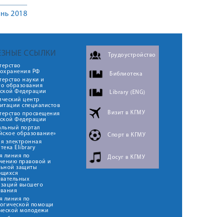
нь 2018
ЕЗНЫЕ ССЫЛКИ
Трудоустройство
терство
оохранения РФ
Библиотека
ерство науки и
го образования
йской Федерации
Library (ENG)
ический центр
итации специалистов
Визит в КГМУ
терство просвещения
йской Федерации
альный портал
йское образование»
Спорт в КГМУ
я электронная
тека Elibrary
я линия по
Досуг в КГМУ
чению правовой и
льной защиты
ющихся
овательных
изаций высшего
ования
я линия по
логической помощи
ческой молодежи