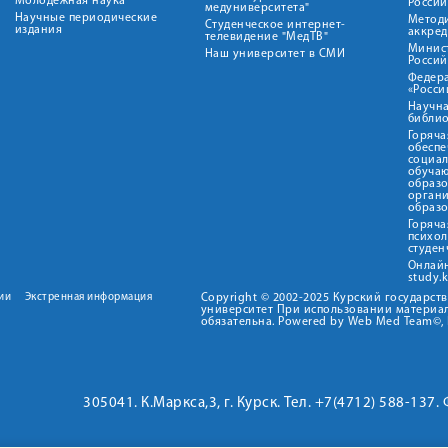
Молодежная наука
Росси
медуниверситета"
Научные периодические
Метод
Студенческое интернет-
издания
аккред
телевидение "МедТВ"
Минис
Наш университет в СМИ
Росси
Федер
«Росси
Научна
библио
Горяча
обеспе
социа
обуча
образ
орган
образ
Горяча
психо
студен
Онлай
study.
ии
Экстренная информация
Copyright © 2002-2025 Курский государс
университет При использовании материал
обязательна. Powered by Web Med Team©, 
305041. К.Маркса,3, г. Курск. Тел. +7(4712) 588-137.