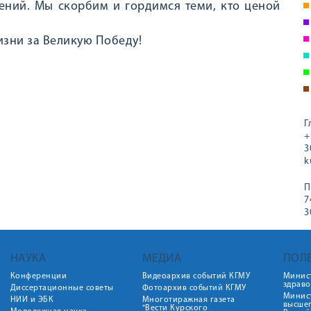
ений. Мы скорбим и гордимся теми, кто ценой
жизни за Великую Победу!
Г
+
3
k
П
7
3
НАУКА
МЕДИА
ПОЛ
Конференции
Видеоархив событий КГМУ
Минис
здрав
Диссертационные советы
Фотоархив событий КГМУ
Минист
НИИ и ЭБК
Многотиражная газета
высше
"Вести Курского