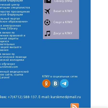
йской Федерации
Library (ENG)
ический центр
итации специалистов
Визит в КГМУ
терство просвещения
йской Федерации
альный портал
йское образование»
Спорт в КГМУ
я электронная
тека Elibrary
я линия по
Досуг в КГМУ
чению правовой и
льной защиты
ющихся
овательных
изаций высшего
ования
я линия по
логической помощи
ческой молодежи
н обучение
kurskmed.com
твенный медицинский
ов сайта, ссылка
КГМУ в социальных сетях
Laravel
 Факс +7(4712) 588-137. E-mail: kurskmed@mail.ru