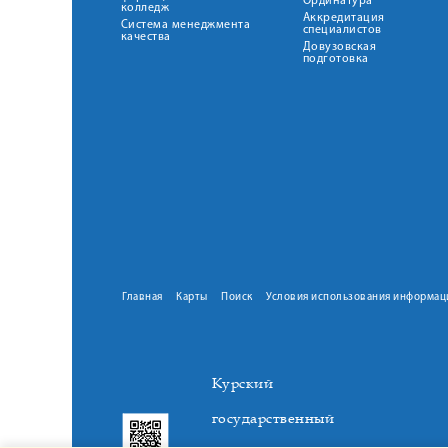
Ординатура
колледж
Аккредитация
Система менеджмента
специалистов
качества
Довузовская
подготовка
Главная
Карты
Поиск
Условия использования информац
Курский
государственный