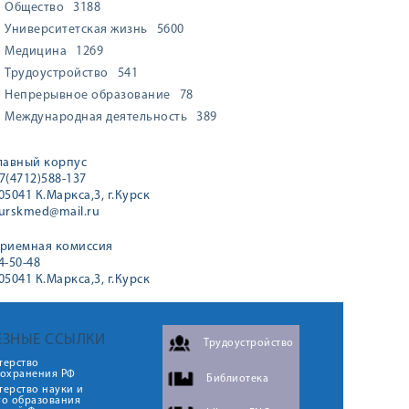
Общество
3188
Университетская жизнь
5600
Медицина
1269
Трудоустройство
541
Непрерывное образование
78
Международная деятельность
389
лавный корпус
7(4712)588-137
05041 К.Маркса,3, г.Курск
urskmed@mail.ru
риемная комиссия
4-50-48
05041 К.Маркса,3, г.Курск
ЕЗНЫЕ ССЫЛКИ
Трудоустройство
терство
оохранения РФ
Библиотека
ерство науки и
го образования