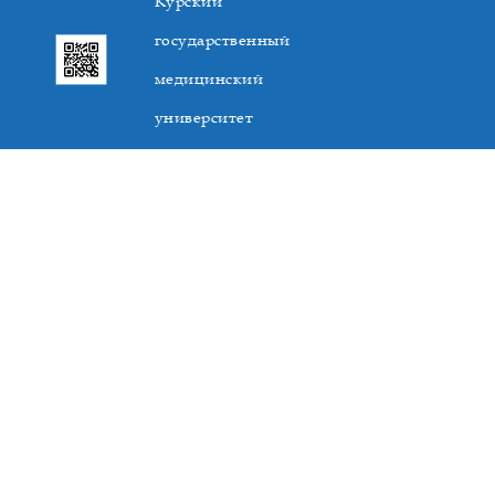
Курский
государственный
медицинский
университет