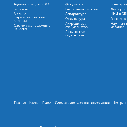
Администрация КГМУ
Факультеты
Конфере
Кафедры
Расписания занятий
Диссерта
Медико-
Аспирантура
НИИ и ЭБ
фармацевтический
Ординатура
Молодежн
колледж
Аккредитация
Научные 
Система менеджмента
специалистов
издания
качества
Довузовская
подготовка
Главная
Карты
Поиск
Условия использования информации
Экстрен