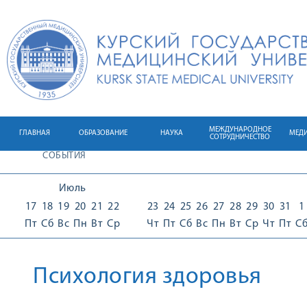
МЕЖДУНАРОДНОЕ
ГЛАВНАЯ
ОБРАЗОВАНИЕ
НАУКА
МЕД
СОТРУДНИЧЕСТВО
СОБЫТИЯ
Июль
17
18
19
20
21
22
23
24
25
26
27
28
29
30
31
1
Пт
Сб
Вс
Пн
Вт
Ср
Чт
Пт
Сб
Вс
Пн
Вт
Ср
Чт
Пт
С
Психология здоровья