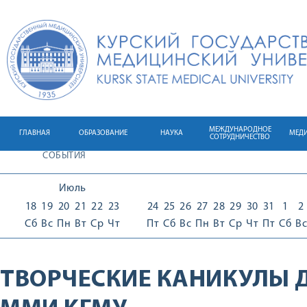
МЕЖДУНАРОДНОЕ
ГЛАВНАЯ
ОБРАЗОВАНИЕ
НАУКА
МЕД
СОТРУДНИЧЕСТВО
СОБЫТИЯ
Июль
18
19
20
21
22
23
24
25
26
27
28
29
30
31
1
2
Сб
Вс
Пн
Вт
Ср
Чт
Пт
Сб
Вс
Пн
Вт
Ср
Чт
Пт
Сб
Вс
ТВОРЧЕСКИЕ КАНИКУЛЫ 