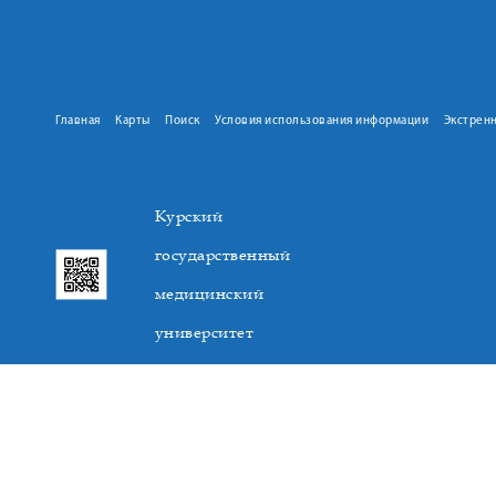
Главная
Карты
Поиск
Условия использования информации
Экстрен
Курский
государственный
медицинский
университет