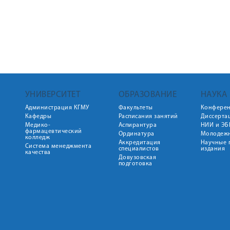
УНИВЕРСИТЕТ
ОБРАЗОВАНИЕ
НАУКА
Администрация КГМУ
Факультеты
Конфере
Кафедры
Расписания занятий
Диссерта
Медико-
Аспирантура
НИИ и ЭБ
фармацевтический
Ординатура
Молодежн
колледж
Аккредитация
Научные 
Система менеджмента
специалистов
издания
качества
Довузовская
подготовка