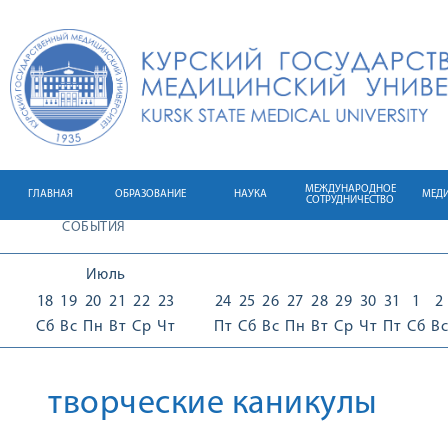
МЕЖДУНАРОДНОЕ
ГЛАВНАЯ
ОБРАЗОВАНИЕ
НАУКА
МЕД
СОТРУДНИЧЕСТВО
СОБЫТИЯ
Июль
18
19
20
21
22
23
24
25
26
27
28
29
30
31
1
2
Сб
Вс
Пн
Вт
Ср
Чт
Пт
Сб
Вс
Пн
Вт
Ср
Чт
Пт
Сб
Вс
творческие каникулы