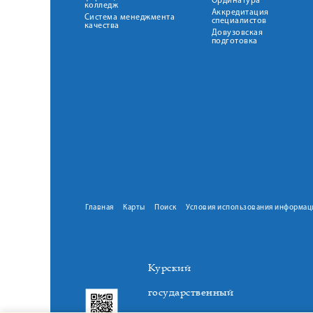
Ординатура
колледж
Аккредитация
Система менеджмента
специалистов
качества
Довузовская
подготовка
Главная
Карты
Поиск
Условия использования информац
Курский
государственный