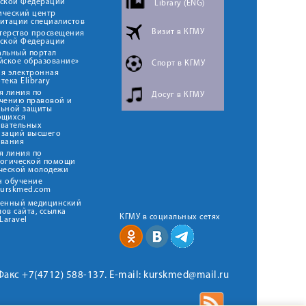
йской Федерации
Library (ENG)
ический центр
итации специалистов
Визит в КГМУ
терство просвещения
йской Федерации
альный портал
йское образование»
Спорт в КГМУ
я электронная
тека Elibrary
я линия по
Досуг в КГМУ
чению правовой и
льной защиты
ющихся
овательных
изаций высшего
ования
я линия по
логической помощи
ческой молодежи
н обучение
kurskmed.com
твенный медицинский
ов сайта, ссылка
КГМУ в социальных сетях
Laravel
 Факс +7(4712) 588-137. E-mail: kurskmed@mail.ru