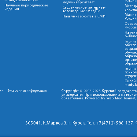
Молодежная наука
Росси
медуниверситета"
Научные периодические
Метод
Студенческое интернет-
издания
аккред
телевидение "МедТВ"
Минис
Наш университет в СМИ
Росси
Федер
«Росси
Научна
библио
Горяча
обеспе
социа
обуча
образ
орган
образ
Горяча
психо
студен
Онлай
study.
ии
Экстренная информация
Copyright © 2002-2025 Курский государс
университет При использовании материал
обязательна. Powered by Web Med Team©, 
305041. К.Маркса,3, г. Курск. Тел. +7(4712) 588-137.