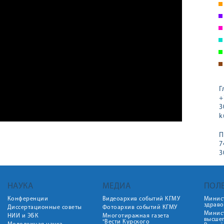
Г
+
3
k
П
7
3
НАУКА
МЕДИА
ПОЛ
Конференции
Видеоархив событий КГМУ
Минис
здрав
Диссертационные советы
Фотоархив событий КГМУ
Минист
НИИ и ЭБК
Многотиражная газета
высше
"Вести Курского