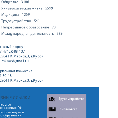
Общество
3186
Университетская жизнь
5599
Медицина
1269
Трудоустройство
541
Непрерывное образование
78
Международная деятельность
389
лавный корпус
7(4712)588-137
05041 К.Маркса,3, г.Курск
urskmed@mail.ru
риемная комиссия
4-50-48
05041 К.Маркса,3, г.Курск
ЕЗНЫЕ ССЫЛКИ
Трудоустройство
терство
оохранения РФ
Библиотека
ерство науки и
го образования