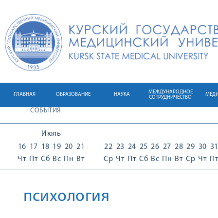
МЕЖДУНАРОДНОЕ
ГЛАВНАЯ
ОБРАЗОВАНИЕ
НАУКА
МЕД
СОТРУДНИЧЕСТВО
СОБЫТИЯ
Июль
16
17
18
19
20
21
22
23
24
25
26
27
28
29
30
3
Чт
Пт
Сб
Вс
Пн
Вт
Ср
Чт
Пт
Сб
Вс
Пн
Вт
Ср
Чт
П
психология