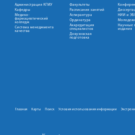
Администрация КГМУ
Факультеты
Конфере
Кафедры
Расписания занятий
Диссерта
Медико-
Аспирантура
НИИ и ЭБ
фармацевтический
Ординатура
Молодежн
колледж
Аккредитация
Научные 
Система менеджмента
специалистов
издания
качества
Довузовская
подготовка
Главная
Карты
Поиск
Условия использования информации
Экстрен