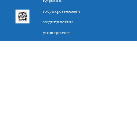
Курский
государственный
медицинский
университет