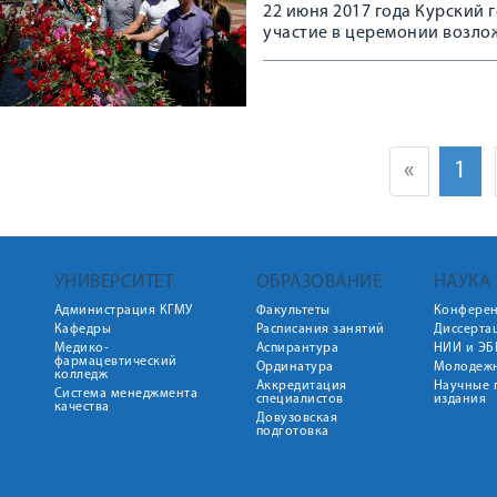
22 июня 2017 года Курский
участие в церемонии возло
«
1
УНИВЕРСИТЕТ
ОБРАЗОВАНИЕ
НАУКА
Администрация КГМУ
Факультеты
Конфере
Кафедры
Расписания занятий
Диссерта
Медико-
Аспирантура
НИИ и ЭБ
фармацевтический
Ординатура
Молодежн
колледж
Аккредитация
Научные 
Система менеджмента
специалистов
издания
качества
Довузовская
подготовка