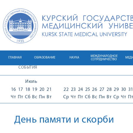
МЕЖДУНАРОДНОЕ
ГЛАВНАЯ
ОБРАЗОВАНИЕ
НАУКА
МЕД
СОТРУДНИЧЕСТВО
СОБЫТИЯ
Июль
16
17
18
19
20
21
22
23
24
25
26
27
28
29
30
3
Чт
Пт
Сб
Вс
Пн
Вт
Ср
Чт
Пт
Сб
Вс
Пн
Вт
Ср
Чт
П
День памяти и скорби