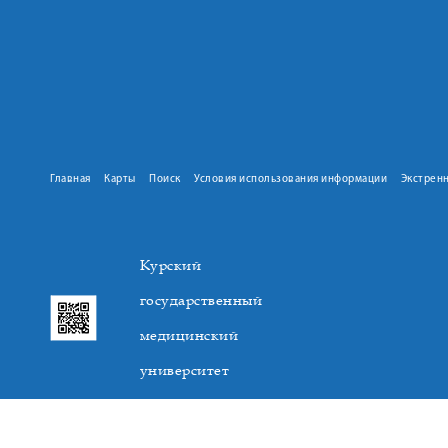
Главная
Карты
Поиск
Условия использования информации
Экстрен
Курский
государственный
медицинский
университет