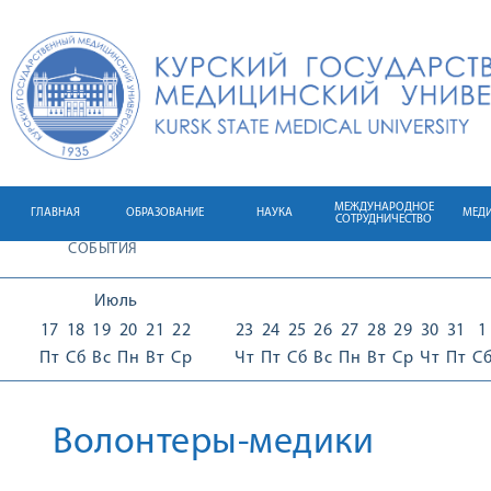
МЕЖДУНАРОДНОЕ
ГЛАВНАЯ
ОБРАЗОВАНИЕ
НАУКА
МЕД
СОТРУДНИЧЕСТВО
СОБЫТИЯ
Июль
17
18
19
20
21
22
23
24
25
26
27
28
29
30
31
1
Пт
Сб
Вс
Пн
Вт
Ср
Чт
Пт
Сб
Вс
Пн
Вт
Ср
Чт
Пт
С
Волонтеры-медики