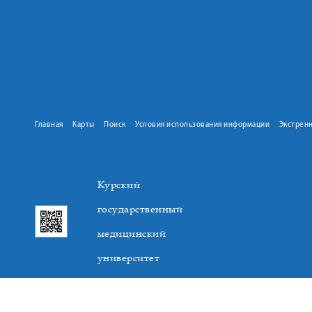
Главная
Карты
Поиск
Условия использования информации
Экстрен
Курский
государственный
медицинский
университет