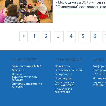
«Молодежь за ЗОЖ» - под та
"Соловушка" состоялось сп
мотивацию обучающихся шк
состоялось в рамках проект
«
1
2
...
4
5
6
УНИВЕРСИТЕТ
ОБРАЗОВАНИЕ
НАУКА
Администрация КГМУ
Факультеты
Конфере
Кафедры
Расписания занятий
Диссерта
Медико-
Аспирантура
НИИ и ЭБ
фармацевтический
Ординатура
Молодежн
колледж
Аккредитация
Научные 
Система менеджмента
специалистов
издания
качества
Довузовская
подготовка