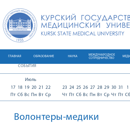
МЕЖДУНАРОДНОЕ
ГЛАВНАЯ
ОБРАЗОВАНИЕ
НАУКА
МЕД
СОТРУДНИЧЕСТВО
СОБЫТИЯ
Июль
17
18
19
20
21
22
23
24
25
26
27
28
29
30
31
1
Пт
Сб
Вс
Пн
Вт
Ср
Чт
Пт
Сб
Вс
Пн
Вт
Ср
Чт
Пт
С
Волонтеры-медики