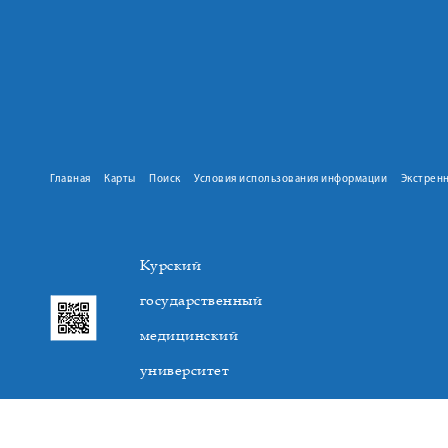
Главная
Карты
Поиск
Условия использования информации
Экстрен
Курский
государственный
медицинский
университет