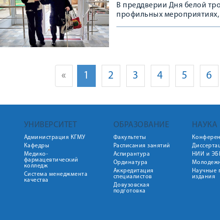
В преддверии Дня белой тр
профильных мероприятиях,
организацией Общероссийс
«Всероссийский орден Труд
«
1
2
3
4
5
6
УНИВЕРСИТЕТ
ОБРАЗОВАНИЕ
НАУКА
Администрация КГМУ
Факультеты
Конфере
Кафедры
Расписания занятий
Диссерта
Медико-
Аспирантура
НИИ и ЭБ
фармацевтический
Ординатура
Молодежн
колледж
Аккредитация
Научные 
Система менеджмента
специалистов
издания
качества
Довузовская
подготовка