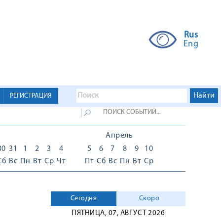
Rus
Eng
РЕГИСТРАЦИЯ
Апрель
30
31
1
2
3
4
5
6
7
8
9
10
Сб
Вс
Пн
Вт
Ср
Чт
Пт
Сб
Вс
Пн
Вт
Ср
Сегодня
Скоро
ПЯТНИЦА, 07, АВГУСТ 2026