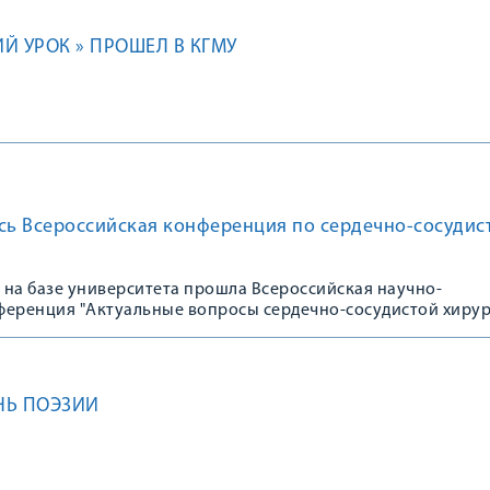
Й УРОК » ПРОШЕЛ В КГМУ
сь Всероссийская конференция по сердечно-сосудис
а на базе университета прошла Всероссийская научно-
ференция "Актуальные вопросы сердечно-сосудистой хирур
 из Москвы (ФГБУ НМХЦ им. Н.И. Пирогова), Санкт-Петербур
 им. Павлова), Липецка, Орла и Рязани
НЬ ПОЭЗИИ