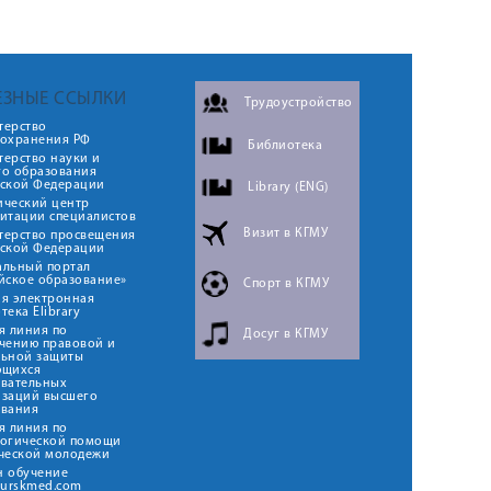
ЕЗНЫЕ ССЫЛКИ
Трудоустройство
терство
оохранения РФ
Библиотека
ерство науки и
го образования
йской Федерации
Library (ENG)
ический центр
итации специалистов
Визит в КГМУ
терство просвещения
йской Федерации
альный портал
йское образование»
Спорт в КГМУ
я электронная
тека Elibrary
я линия по
Досуг в КГМУ
чению правовой и
льной защиты
ющихся
овательных
изаций высшего
ования
я линия по
логической помощи
ческой молодежи
н обучение
kurskmed.com