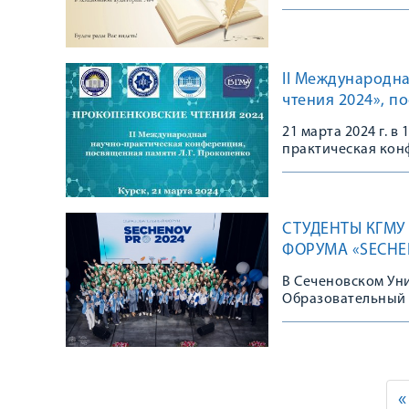
II Международн
чтения 2024», п
21 марта 2024 г. в
практическая кон
профессора Л.Г. П
СТУДЕНТЫ КГМУ
ФОРУМА «SECHEN
В Сеченовском Уни
Образовательный 
«