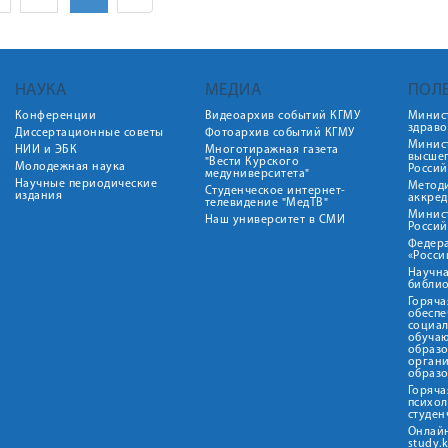
НАУКА
МЕДИА
ПОЛ
Конференции
Видеоархив событий КГМУ
Минис
здрав
Диссертационные советы
Фотоархив событий КГМУ
Минист
НИИ и ЭБК
Многотиражная газета
высше
"Вести Курского
Молодежная наука
Росси
медуниверситета"
Научные периодические
Метод
Студенческое интернет-
издания
аккред
телевидение "МедТВ"
Минис
Наш университет в СМИ
Росси
Федер
«Росси
Научна
библио
Горяча
обеспе
социа
обуча
образ
орган
образ
Горяча
психо
студен
Онлай
study.