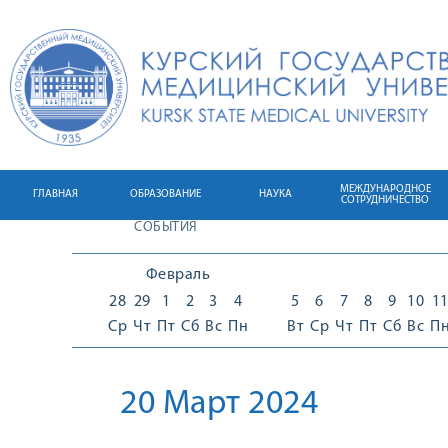
МЕЖДУНАРОДНОЕ
ГЛАВНАЯ
ОБРАЗОВАНИЕ
НАУКА
СОТРУДНИЧЕСТВО
СОБЫТИЯ
Февраль
28
29
1
2
3
4
5
6
7
8
9
10
1
Ср
Чт
Пт
Сб
Вс
Пн
Вт
Ср
Чт
Пт
Сб
Вс
П
20 Март 2024