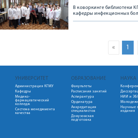
В коворкинге библиотеки К
кафедры инфекционных бол
медицинских наук Владими
«
1
УНИВЕРСИТЕТ
ОБРАЗОВАНИЕ
НАУКА
Администрация КГМУ
Факультеты
Конфере
Кафедры
Расписания занятий
Диссерта
Медико-
Аспирантура
НИИ и ЭБ
фармацевтический
Ординатура
Молодежн
колледж
Аккредитация
Научные 
Система менеджмента
специалистов
издания
качества
Довузовская
подготовка