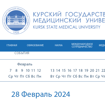
МЕЖДУНАРОДНОЕ
ГЛАВНАЯ
ОБРАЗОВАНИЕ
НАУКА
МЕД
СОТРУДНИЧЕСТВО
СОБЫТИЯ
Февраль
7
8
9
10
11
12
13
14
15
16
17
18
19
20
21
2
Ср
Чт
Пт
Сб
Вс
Пн
Вт
Ср
Чт
Пт
Сб
Вс
Пн
Вт
Ср
Ч
28 Февраль 2024