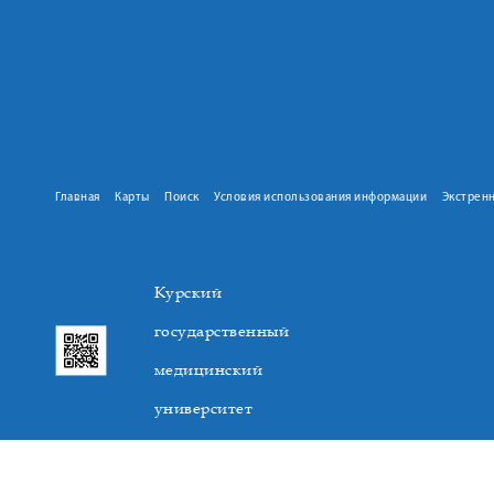
Главная
Карты
Поиск
Условия использования информации
Экстрен
Курский
государственный
медицинский
университет