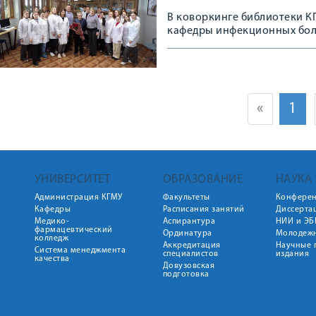
В коворкинге библиотеки К
кафедры инфекционных бол
медицинских наук Владими
«
1
УНИВЕРСИТЕТ
ОБРАЗОВАНИЕ
НАУКА
Администрация КГМУ
Факультеты
Конфере
Кафедры
Расписания занятий
Диссерта
Медико-
Аспирантура
НИИ и ЭБ
фармацевтический
Ординатура
Молодежн
колледж
Аккредитация
Научные 
Система менеджмента
специалистов
издания
качества
Довузовская
подготовка