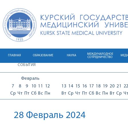
МЕЖДУНАРОДНОЕ
ГЛАВНАЯ
ОБРАЗОВАНИЕ
НАУКА
МЕД
СОТРУДНИЧЕСТВО
СОБЫТИЯ
Февраль
7
8
9
10
11
12
13
14
15
16
17
18
19
20
21
2
Ср
Чт
Пт
Сб
Вс
Пн
Вт
Ср
Чт
Пт
Сб
Вс
Пн
Вт
Ср
Ч
28 Февраль 2024