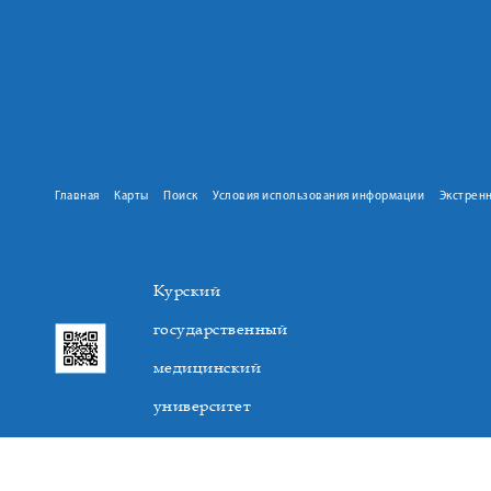
Главная
Карты
Поиск
Условия использования информации
Экстрен
Курский
государственный
медицинский
университет