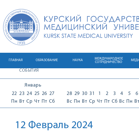
МЕЖДУНАРОДНОЕ
ГЛАВНАЯ
ОБРАЗОВАНИЕ
НАУКА
МЕД
СОТРУДНИЧЕСТВО
СОБЫТИЯ
Январь
22
23
24
25
26
27
28
29
30
31
1
2
3
4
5
6
Пн
Вт
Ср
Чт
Пт
Сб
Вс
Пн
Вт
Ср
Чт
Пт
Сб
Вс
Пн
В
12 Февраль 2024