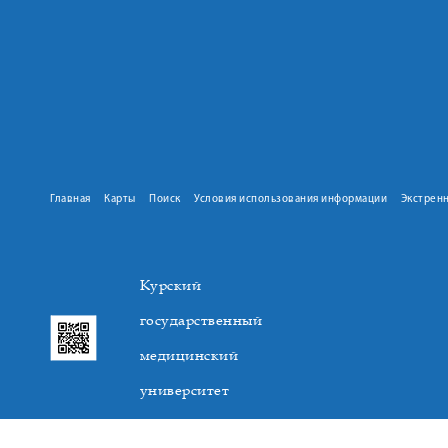
Главная
Карты
Поиск
Условия использования информации
Экстрен
Курский
государственный
медицинский
университет