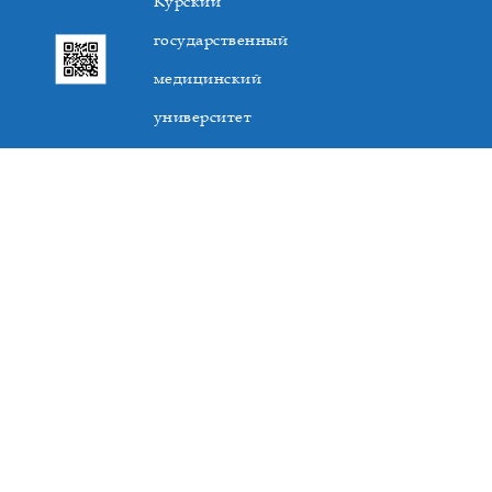
Курский
государственный
медицинский
университет