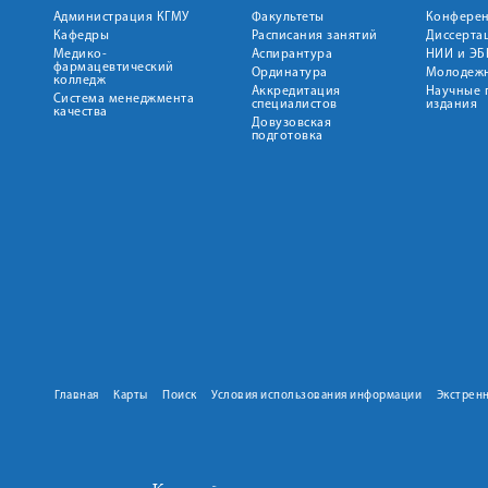
Администрация КГМУ
Факультеты
Конфере
Кафедры
Расписания занятий
Диссерта
Медико-
Аспирантура
НИИ и ЭБ
фармацевтический
Ординатура
Молодежн
колледж
Аккредитация
Научные 
Система менеджмента
специалистов
издания
качества
Довузовская
подготовка
Главная
Карты
Поиск
Условия использования информации
Экстрен