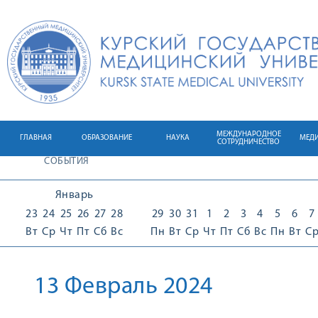
МЕЖДУНАРОДНОЕ
ГЛАВНАЯ
ОБРАЗОВАНИЕ
НАУКА
МЕД
СОТРУДНИЧЕСТВО
СОБЫТИЯ
Январь
23
24
25
26
27
28
29
30
31
1
2
3
4
5
6
7
Вт
Ср
Чт
Пт
Сб
Вс
Пн
Вт
Ср
Чт
Пт
Сб
Вс
Пн
Вт
С
13 Февраль 2024