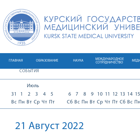
МЕЖДУНАРОДНОЕ
ГЛАВНАЯ
ОБРАЗОВАНИЕ
НАУКА
МЕД
СОТРУДНИЧЕСТВО
СОБЫТИЯ
Июль
31
1
2
3
4
5
6
7
8
9
10
11
12
13
14
1
Вс
Пн
Вт
Ср
Чт
Пт
Сб
Вс
Пн
Вт
Ср
Чт
Пт
Сб
Вс
П
21 Август 2022