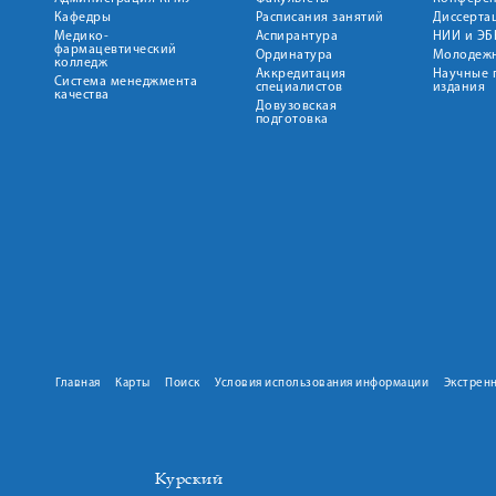
Кафедры
Расписания занятий
Диссерта
Медико-
Аспирантура
НИИ и ЭБ
фармацевтический
Ординатура
Молодежн
колледж
Аккредитация
Научные 
Система менеджмента
специалистов
издания
качества
Довузовская
подготовка
Главная
Карты
Поиск
Условия использования информации
Экстрен
Курский