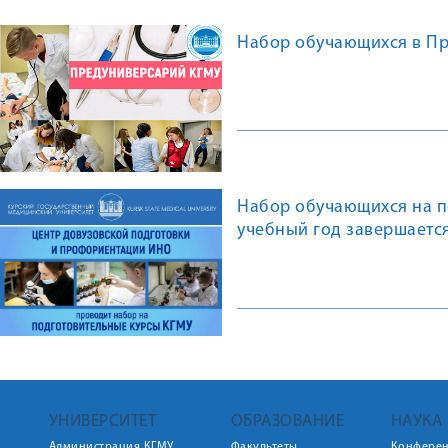
Набор обучающихся в Пр
Набор обучающихся на п
учебный год завершаетс
УНИВЕРСИТЕТ
ОБРАЗОВАНИЕ
НАУКА
Администрация КГМУ
Факультеты
Конфере