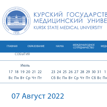
МЕЖДУНАРОДНОЕ
ГЛАВНАЯ
ОБРАЗОВАНИЕ
НАУКА
МЕД
СОТРУДНИЧЕСТВО
СОБЫТИЯ
Июль
17
18
19
20
21
22
23
24
25
26
27
28
29
30
31
1
Вс
Пн
Вт
Ср
Чт
Пт
Сб
Вс
Пн
Вт
Ср
Чт
Пт
Сб
Вс
П
07 Август 2022