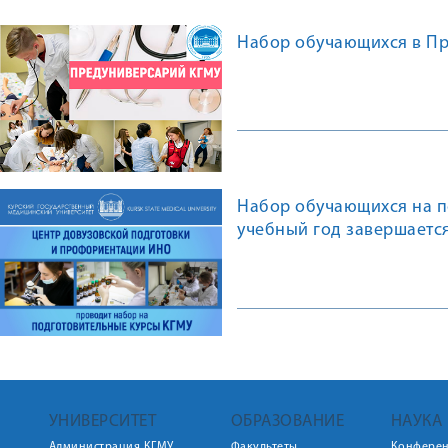
Набор обучающихся в Пр
Набор обучающихся на п
учебный год завершаетс
УНИВЕРСИТЕТ
ОБРАЗОВАНИЕ
НАУКА
Администрация КГМУ
Факультеты
Конфере