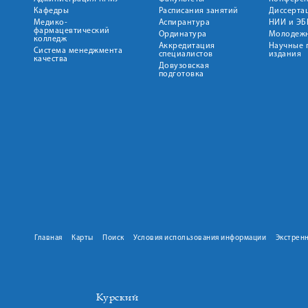
Кафедры
Расписания занятий
Диссерта
Медико-
Аспирантура
НИИ и ЭБ
фармацевтический
Ординатура
Молодежн
колледж
Аккредитация
Научные 
Система менеджмента
специалистов
издания
качества
Довузовская
подготовка
Главная
Карты
Поиск
Условия использования информации
Экстрен
Курский