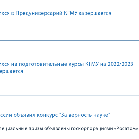
хся в Предуниверсарий КГМУ завершается
хся на подготовительные курсы КГМУ на 2022/2023
вершается
сии объявил конкурс "За верность науке"
пециальные призы объявлены госкорпорациями «Росатом»