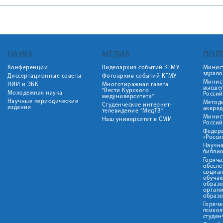
НАУКА
МЕДИА
ПОЛ
Конференции
Видеоархив событий КГМУ
Минис
здрав
Диссертационные советы
Фотоархив событий КГМУ
Минист
НИИ и ЭБК
Многотиражная газета
высше
"Вести Курского
Молодежная наука
Росси
медуниверситета"
Научные периодические
Метод
Студенческое интернет-
издания
аккред
телевидение "МедТВ"
Минис
Наш университет в СМИ
Росси
Федер
«Росси
Научна
библио
Горяча
обеспе
социа
обуча
образ
орган
образ
Горяча
психо
студен