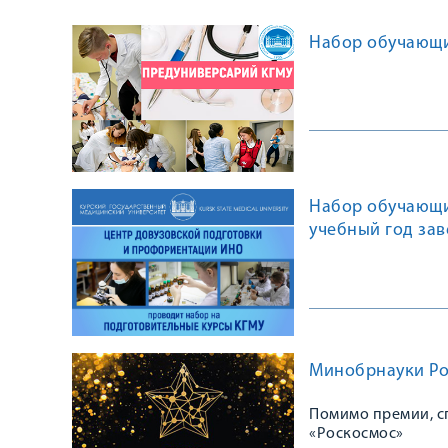
Набор обучающи
Набор обучающи
учебный год за
Минобрнауки Рос
Помимо премии, с
«Роскосмос»