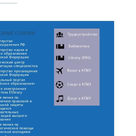
ЕЗНЫЕ ССЫЛКИ
Трудоустройство
терство
оохранения РФ
Библиотека
ерство науки и
го образования
йской Федерации
Library (ENG)
ический центр
итации специалистов
Визит в КГМУ
терство просвещения
йской Федерации
альный портал
йское образование»
Спорт в КГМУ
я электронная
тека Elibrary
я линия по
Досуг в КГМУ
чению правовой и
льной защиты
ющихся
овательных
изаций высшего
ования
я линия по
логической помощи
ческой молодежи