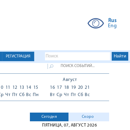
Rus
Eng
РЕГИСТРАЦИЯ
Август
10
11
12
13
14
15
16
17
18
19
20
21
Ср
Чт
Пт
Сб
Вс
Пн
Вт
Ср
Чт
Пт
Сб
Вс
Сегодня
Скоро
ПЯТНИЦА, 07, АВГУСТ 2026