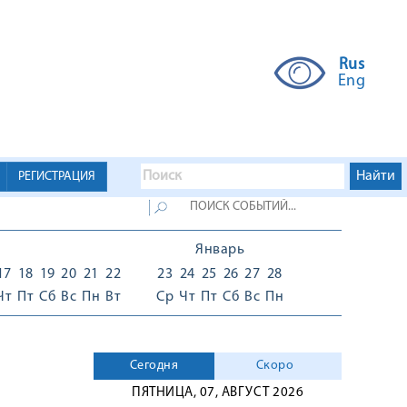
Rus
Eng
РЕГИСТРАЦИЯ
Январь
17
18
19
20
21
22
23
24
25
26
27
28
Чт
Пт
Сб
Вс
Пн
Вт
Ср
Чт
Пт
Сб
Вс
Пн
Сегодня
Скоро
ПЯТНИЦА, 07, АВГУСТ 2026