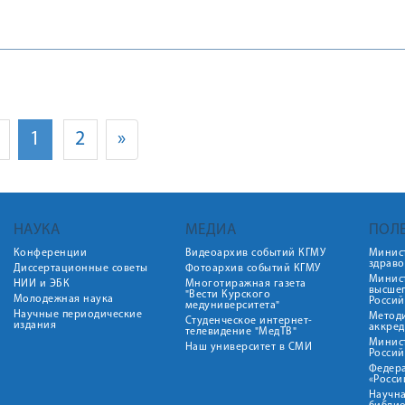
1
2
»
НАУКА
МЕДИА
ПОЛ
Конференции
Видеоархив событий КГМУ
Минис
здрав
Диссертационные советы
Фотоархив событий КГМУ
Минист
НИИ и ЭБК
Многотиражная газета
высше
"Вести Курского
Молодежная наука
Росси
медуниверситета"
Научные периодические
Метод
Студенческое интернет-
издания
аккред
телевидение "МедТВ"
Минис
Наш университет в СМИ
Росси
Федер
«Росси
Научна