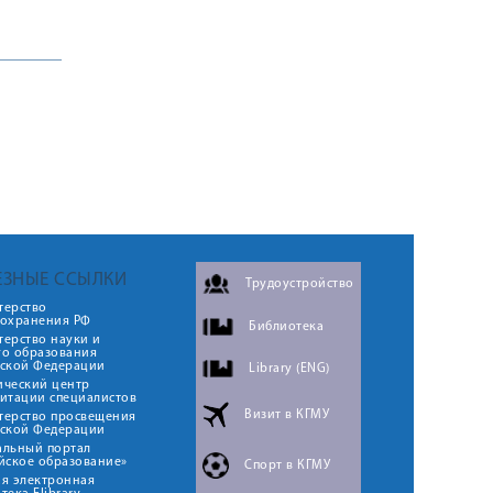
ЕЗНЫЕ ССЫЛКИ
Трудоустройство
терство
оохранения РФ
Библиотека
ерство науки и
го образования
йской Федерации
Library (ENG)
ический центр
итации специалистов
Визит в КГМУ
терство просвещения
йской Федерации
альный портал
йское образование»
Спорт в КГМУ
я электронная