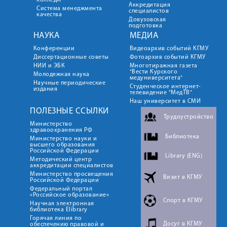
колледж
Аккредитация
Система менеджмента
специалистов
качества
Довузовская
подготовка
НАУКА
МЕДИА
Конференции
Видеоархив событий КГМУ
Диссертационные советы
Фотоархив событий КГМУ
НИИ и ЭБК
Многотиражная газета
"Вести Курского
Молодежная наука
медуниверситета"
Научные периодические
Студенческое интернет-
издания
телевидение "МедТВ"
Наш университет в СМИ
ПОЛЕЗНЫЕ ССЫЛКИ
Трудоустройство
Министерство
здравоохранения РФ
Библиотека
Министерство науки и
высшего образования
Российской Федерации
Library (ENG)
Методический центр
аккредитации специалистов
Министерство просвещения
Визит в КГМУ
Российской Федерации
Федеральный портал
«Российское образование»
Спорт в КГМУ
Научная электронная
библиотека Elibrary
Горячая линия по
Досуг в КГМУ
обеспечению правовой и