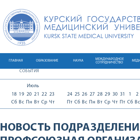
МЕЖДУНАРОДНОЕ
ГЛАВНАЯ
ОБРАЗОВАНИЕ
НАУКА
МЕД
СОТРУДНИЧЕСТВО
СОБЫТИЯ
Июль
18
19
20
21
22
23
24
25
26
27
28
29
30
31
1
2
Сб
Вс
Пн
Вт
Ср
Чт
Пт
Сб
Вс
Пн
Вт
Ср
Чт
Пт
Сб
Вс
НОВОСТЬ ПОДРАЗДЕЛЕНИ