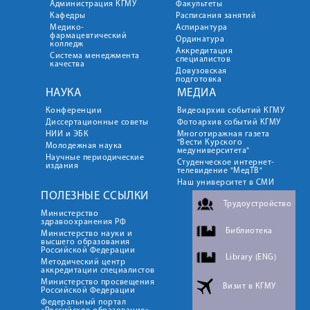
Администрация КГМУ
Факультеты
Кафедры
Расписания занятий
Медико-
Аспирантура
фармацевтический
Ординатура
колледж
Аккредитация
Система менеджмента
специалистов
качества
Довузовская
подготовка
НАУКА
МЕДИА
Конференции
Видеоархив событий КГМУ
Диссертационные советы
Фотоархив событий КГМУ
НИИ и ЭБК
Многотиражная газета
"Вести Курского
Молодежная наука
медуниверситета"
Научные периодические
Студенческое интернет-
издания
телевидение "МедТВ"
Наш университет в СМИ
ПОЛЕЗНЫЕ ССЫЛКИ
Трудоустройство
Министерство
здравоохранения РФ
Библиотека
Министерство науки и
высшего образования
Российской Федерации
Library (ENG)
Методический центр
аккредитации специалистов
Министерство просвещения
Визит в КГМУ
Российской Федерации
Федеральный портал