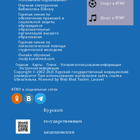
«Российское образование»
Спорт в КГМУ
Научная электронная
библиотека Elibrary
Горячая линия по
Досуг в КГМУ
обеспечению правовой и
социальной защиты
обучающихся
образовательных
организаций высшего
образования
Горячая линия по
психологической помощи
студенческой молодежи
Онлайн обучение
study.kurskmed.com
Главная
Карты
Поиск
Условия использования информации
Экстренная информация
Copyright © 2002-2025 Курский государственный медицинский
университет При использовании материалов сайта, ссылка
обязательна. Powered by Web Med Team©, Laravel
КГМУ в социальных сетях
Курский
государственный
медицинский