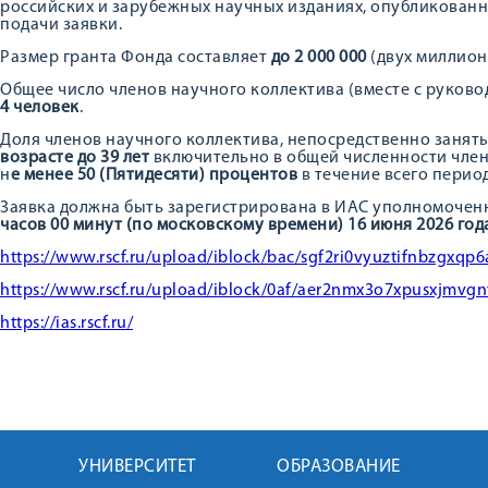
российских и зарубежных научных изданиях, опубликован
подачи заявки.
Размер гранта Фонда составляет
до 2 000 000
(двух миллион
Общее число членов научного коллектива (вместе с руков
4 человек
.
Доля членов научного коллектива, непосредственно заня
возрасте до 39 лет
включительно в общей численности член
н
е менее 50 (Пятидесяти) процентов
в течение всего перио
Заявка должна быть зарегистрирована в ИАС уполномоче
часов 00 минут (по московскому времени) 16 июня 2026 год
https://www.rscf.ru/upload/iblock/bac/sgf2ri0vyuztifnbzgx
https://www.rscf.ru/upload/iblock/0af/aer2nmx3o7xpusxjmv
https://ias.rscf.ru/
УНИВЕРСИТЕТ
ОБРАЗОВАНИЕ