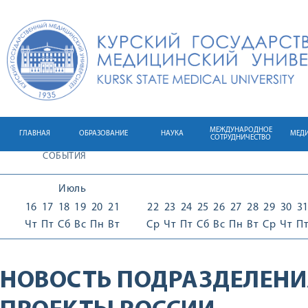
МЕЖДУНАРОДНОЕ
ГЛАВНАЯ
ОБРАЗОВАНИЕ
НАУКА
МЕД
СОТРУДНИЧЕСТВО
СОБЫТИЯ
Июль
16
17
18
19
20
21
22
23
24
25
26
27
28
29
30
3
Чт
Пт
Сб
Вс
Пн
Вт
Ср
Чт
Пт
Сб
Вс
Пн
Вт
Ср
Чт
П
НОВОСТЬ ПОДРАЗДЕЛЕНИ