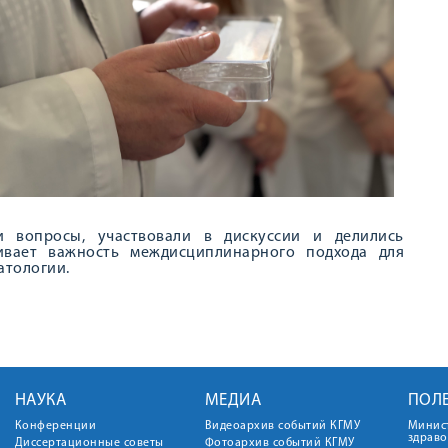
и вопросы, участвовали в дискуссии и делились
ивает важность междисциплинарного подхода для
атологии.
НАУКА
МЕДИА
ПОЛ
Конференции
Видеоархив событий КГМУ
Минис
здрав
Диссертационные советы
Фотоархив событий КГМУ