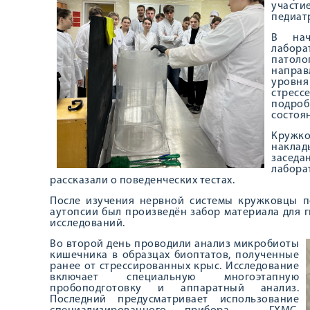
участи
педиат
В нач
лабор
патол
направ
уровня
стресс
подро
состоян
Кружк
накла
засед
лабор
рассказали о поведенческих тестах.
После изучения нервной системы кружковцы п
аутопсии был произведён забор материала для г
исследований.
Во второй день проводили анализ микробиоты
кишечника в образцах биоптатов, полученные
ранее от стрессированных крыс. Исследование
включает специальную многоэтапную
пробоподготовку и аппаратный анализ.
Последний предусматривает использование