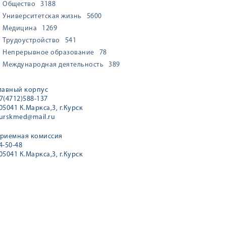
Общество
3188
Университетская жизнь
5600
Медицина
1269
Трудоустройство
541
Непрерывное образование
78
Международная деятельность
389
лавный корпус
7(4712)588-137
05041 К.Маркса,3, г.Курск
urskmed@mail.ru
риемная комиссия
4-50-48
05041 К.Маркса,3, г.Курск