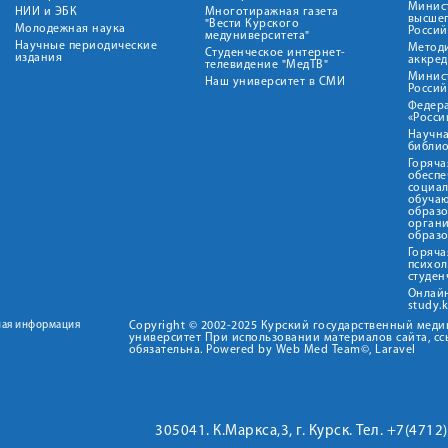
Минист
НИИ и ЭБК
Многотиражная газета
высше
"Вести Курского
Молодежная наука
Росси
медуниверситета"
Научные периодические
Метод
Студенческое интернет-
издания
аккред
телевидение "МедТВ"
Минис
Наш университет в СМИ
Росси
Федер
«Росси
Научна
библио
Горяча
обеспе
социа
обуча
образ
орган
образ
Горяча
психо
студен
Онлай
study.
ная информация
Copyright © 2002-2025 Курский государственный мед
университет При использовании материалов сайта, сс
обязательна. Powered by Web Med Team©, Laravel
305041. К.Маркса,3, г. Курск. Тел. +7(471