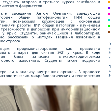
е студенты второго и третьего курсов лечебного и
рического факультетов.
але заседания Антон Олегович, заведующий
аторией общей патофизиологии НИИ общей
огии, познакомил кружковцев с основными
лениями работы НИИ общей патологии - изучением
 тревожности и депрессии при иммобилизационном
е у крыс. Студенты, занимающиеся в лаборатории,
бно рассказали о методах введения животных в
ие стресса.
Г
овцам продемонстрировали, как правильно
+
дывать аппарат для снятия ЭКГ у крыс. В ходе
3
ания была записана электрокардиограмма
k
аторного животного. Студенты также подробно
П
7
ерешли к анализу внутренних органов. В процессе
истологических, микробиологических и генетических
3