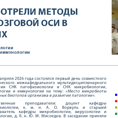
МОТРЕЛИ МЕТОДЫ
ЗГОВОЙ ОСИ В
ЯХ
ОЛОГИИ
 ИММУНОЛОГИИ
 апреля 2026 года состоялся первый день совместного
ческого межкафедрального мультидисциплинарного
ания СНК патофизиологии и СНК микробиологии,
логии и иммунологии на тему:
«Место микробиоты
ных биотопов организма в развитии патологии»
.
ственные преподаватели: доцент кафедры
изиологии, к. м. н. А. О. Ворвуль и старший
аватель кафедры микробиологии, вирусологии и
логии, д. б. н. Ю. М. Мясоедов. В заседании приняли