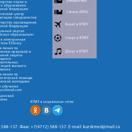
Библиотека
ерство науки и
го образования
йской Федерации
Library (ENG)
ический центр
итации специалистов
терство просвещения
Визит в КГМУ
йской Федерации
альный портал
йское образование»
Спорт в КГМУ
я электронная
тека Elibrary
я линия по
Досуг в КГМУ
чению правовой и
льной защиты
ющихся
овательных
изаций высшего
ования
я линия по
логической помощи
ческой молодежи
н обучение
kurskmed.com
ицинский
ылка
КГМУ в социальных сетях
2) 588-137. Факс +7(4712) 588-137. E-mail: kurskmed@mail.ru