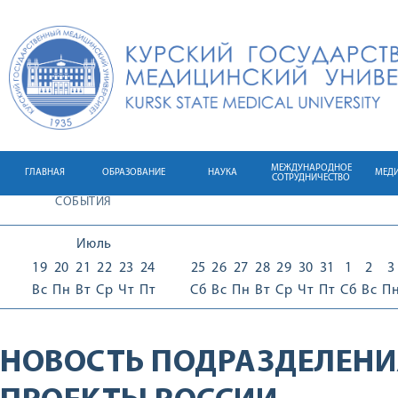
МЕЖДУНАРОДНОЕ
ГЛАВНАЯ
ОБРАЗОВАНИЕ
НАУКА
МЕД
СОТРУДНИЧЕСТВО
СОБЫТИЯ
Июль
19
20
21
22
23
24
25
26
27
28
29
30
31
1
2
3
Вс
Пн
Вт
Ср
Чт
Пт
Сб
Вс
Пн
Вт
Ср
Чт
Пт
Сб
Вс
П
НОВОСТЬ ПОДРАЗДЕЛЕНИ