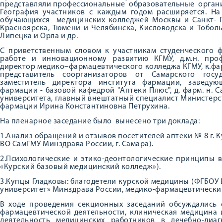
представляли профессиональные образовательные органи
География участников с каждым годом расширяется. Н
обучающихся медицинских колледжей Москвы и Санкт- П
Красноярска, Тюмени и Челябинска, Кисловодска и Тобольс
Липецка и Орла и др.
С приветственным словом к участникам студенческого 
работе и инновационному развитию КГМУ, д.м.н. про
директор медико–фармацевтического колледжа КГМУ, к.фа
представитель соорганизаторов от Самарского госу
заместитель директора института фармации, заведу
фармации - базовой кафедрой "Аптеки Плюс", д. фарм. н.
университета, главный внештатный специалист Министерс
фармации Ирина Константиновна Петрухина.
На пленарное заседание было вынесено три доклада:
1.Анализ обращений и отзывов посетителей аптеки № 8 г. К
ВО СамГМУ Минздрава России, г. Самара).
2.Психологические и этико-деонтологические принципы 
«Курский базовый медицинский колледж»).
3.Купцы Гладковы: благодетели курской медицины (ФГБОУ
университет» Минздрава России, медико-фармацевтически
В ходе проведения секционных заседаний обсуждались 
фармацевтической деятельности, клиническая медицина
деятельность медицинских работников в лечебно-диаг