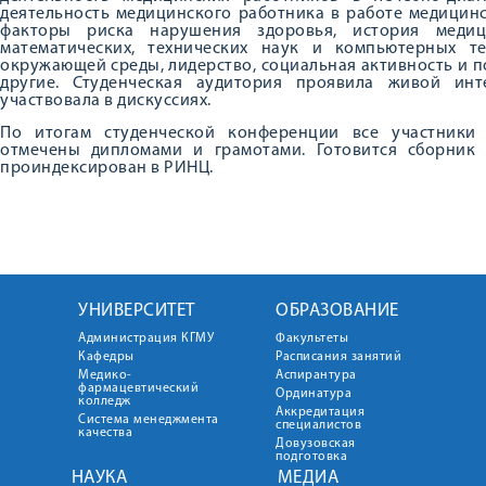
деятельность медицинского работника в работе медицин
факторы риска нарушения здоровья, история медиц
математических, технических наук и компьютерных т
окружающей среды, лидерство, социальная активность и 
другие. Студенческая аудитория проявила живой ин
участвовала в дискуссиях.
По итогам студенческой конференции все участники
отмечены дипломами и грамотами. Готовится сборник
проиндексирован в РИНЦ.
УНИВЕРСИТЕТ
ОБРАЗОВАНИЕ
Администрация КГМУ
Факультеты
Кафедры
Расписания занятий
Медико-
Аспирантура
фармацевтический
Ординатура
колледж
Аккредитация
Система менеджмента
специалистов
качества
Довузовская
подготовка
НАУКА
МЕДИА