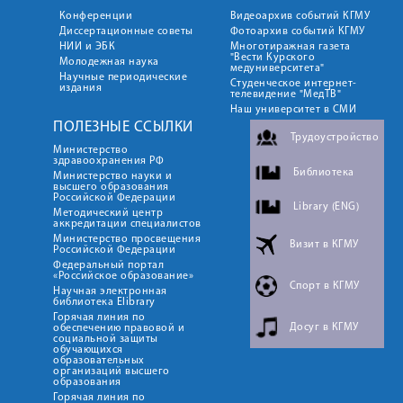
Конференции
Видеоархив событий КГМУ
Диссертационные советы
Фотоархив событий КГМУ
НИИ и ЭБК
Многотиражная газета
"Вести Курского
Молодежная наука
медуниверситета"
Научные периодические
Студенческое интернет-
издания
телевидение "МедТВ"
Наш университет в СМИ
ПОЛЕЗНЫЕ ССЫЛКИ
Трудоустройство
Министерство
здравоохранения РФ
Библиотека
Министерство науки и
высшего образования
Российской Федерации
Library (ENG)
Методический центр
аккредитации специалистов
Министерство просвещения
Визит в КГМУ
Российской Федерации
Федеральный портал
«Российское образование»
Спорт в КГМУ
Научная электронная
библиотека Elibrary
Горячая линия по
Досуг в КГМУ
обеспечению правовой и
социальной защиты
обучающихся
образовательных
организаций высшего
образования
Горячая линия по