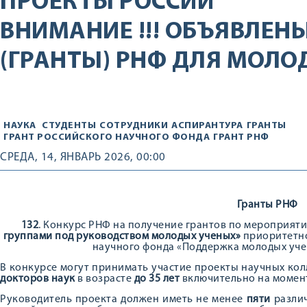
ПРОЕКТЫ РОССИИ
ВНИМАНИЕ !!! ОБЪЯВЛЕН
(ГРАНТЫ) РНФ ДЛЯ МОЛО
НАУКА
СТУДЕНТЫ
СОТРУДНИКИ
АСПИРАНТУРА
ГРАНТЫ
ГРАНТ РОССИЙСКОГО НАУЧНОГО ФОНДА
ГРАНТ РНФ
СРЕДА, 14, ЯНВАРЬ 2026, 00:00
Гранты РНФ
132
. Конкурс РНФ на получение грантов по мероприят
группами под руководством молодых ученых»
приоритетно
научного фонда «Поддержка молодых уч
В конкурсе могут принимать участие проекты научных ко
докторов наук
в возрасте
до 35 лет
включительно на момент
Руководитель проекта должен иметь не менее
пяти
различ