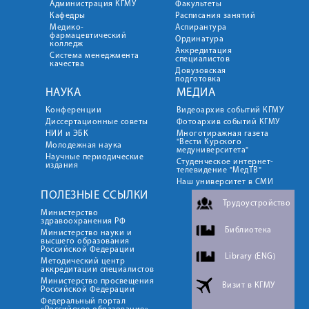
Администрация КГМУ
Факультеты
Кафедры
Расписания занятий
Медико-
Аспирантура
фармацевтический
Ординатура
колледж
Аккредитация
Система менеджмента
специалистов
качества
Довузовская
подготовка
НАУКА
МЕДИА
Конференции
Видеоархив событий КГМУ
Диссертационные советы
Фотоархив событий КГМУ
НИИ и ЭБК
Многотиражная газета
"Вести Курского
Молодежная наука
медуниверситета"
Научные периодические
Студенческое интернет-
издания
телевидение "МедТВ"
Наш университет в СМИ
ПОЛЕЗНЫЕ ССЫЛКИ
Трудоустройство
Министерство
здравоохранения РФ
Библиотека
Министерство науки и
высшего образования
Российской Федерации
Library (ENG)
Методический центр
аккредитации специалистов
Министерство просвещения
Визит в КГМУ
Российской Федерации
Федеральный портал