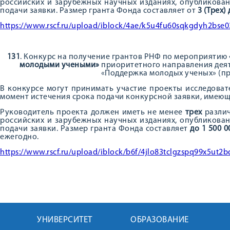
российских и зарубежных научных изданиях, опубликован
подачи заявки. Размер гранта Фонда составляет от
3 (Трех)
https://www.rscf.ru/upload/iblock/4ae/k5u4fu60sqkgdyh2bse
131
. Конкурс на получение грантов РНФ по мероприятию
молодыми учеными»
приоритетного направления деят
«Поддержка молодых ученых» (п
В конкурсе могут принимать участие проекты исследоват
момент истечения срока подачи конкурсной заявки, имею
Руководитель проекта должен иметь не менее
трех
различ
российских и зарубежных научных изданиях, опубликован
подачи заявки. Размер гранта Фонда составляет
до 1 500 
ежегодно.
https://www.rscf.ru/upload/iblock/b6f/4jlo83tclgzspq99x5ut2b
УНИВЕРСИТЕТ
ОБРАЗОВАНИЕ