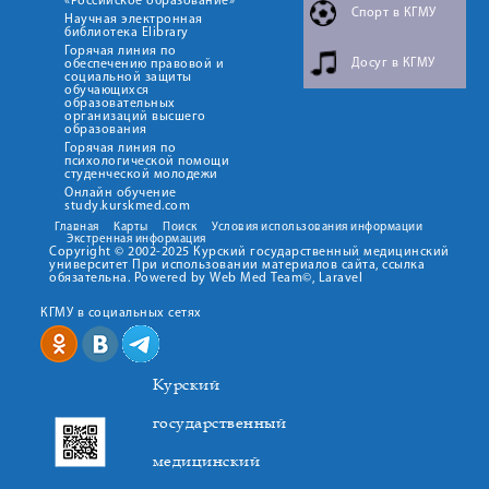
«Российское образование»
Спорт в КГМУ
Научная электронная
библиотека Elibrary
Горячая линия по
Досуг в КГМУ
обеспечению правовой и
социальной защиты
обучающихся
образовательных
организаций высшего
образования
Горячая линия по
психологической помощи
студенческой молодежи
Онлайн обучение
study.kurskmed.com
Главная
Карты
Поиск
Условия использования информации
Экстренная информация
Copyright © 2002-2025 Курский государственный медицинский
университет При использовании материалов сайта, ссылка
обязательна. Powered by Web Med Team©, Laravel
КГМУ в социальных сетях
Курский
государственный
медицинский