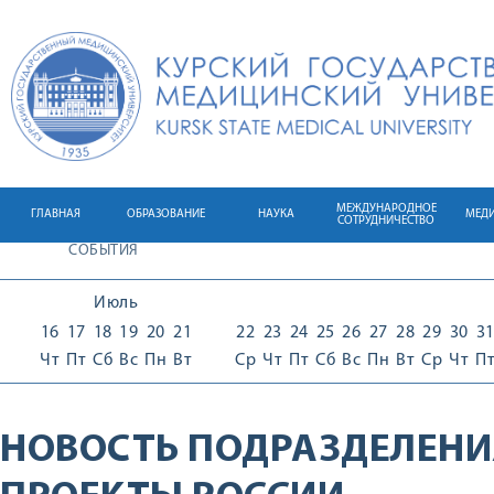
МЕЖДУНАРОДНОЕ
ГЛАВНАЯ
ОБРАЗОВАНИЕ
НАУКА
МЕД
СОТРУДНИЧЕСТВО
СОБЫТИЯ
Июль
16
17
18
19
20
21
22
23
24
25
26
27
28
29
30
3
Чт
Пт
Сб
Вс
Пн
Вт
Ср
Чт
Пт
Сб
Вс
Пн
Вт
Ср
Чт
П
НОВОСТЬ ПОДРАЗДЕЛЕНИ